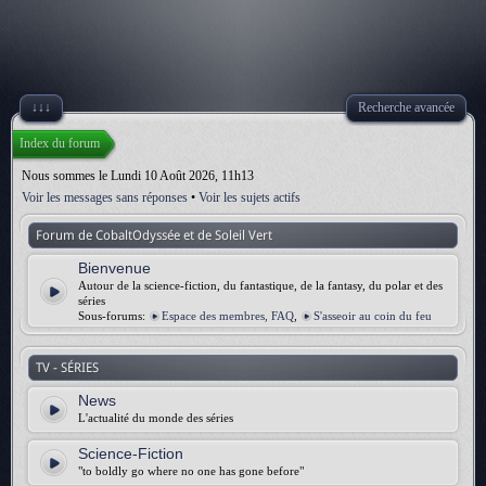
↓↓↓
Recherche avancée
Index du forum
Nous sommes le Lundi 10 Août 2026, 11h13
Voir les messages sans réponses
•
Voir les sujets actifs
Forum de CobaltOdyssée et de Soleil Vert
Bienvenue
Autour de la science-fiction, du fantastique, de la fantasy, du polar et des
séries
Sous-forums:
Espace des membres, FAQ
,
S'asseoir au coin du feu
TV - SÉRIES
News
L'actualité du monde des séries
Science-Fiction
"to boldly go where no one has gone before"