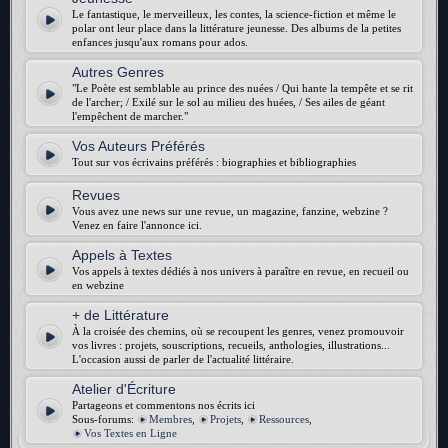
Le fantastique, le merveilleux, les contes, la science-fiction et même le
polar ont leur place dans la littérature jeunesse. Des albums de la petites
enfances jusqu'aux romans pour ados.
Autres Genres
"Le Poète est semblable au prince des nuées / Qui hante la tempête et se rit
de l'archer; / Exilé sur le sol au milieu des huées, / Ses ailes de géant
l'empêchent de marcher."
Vos Auteurs Préférés
Tout sur vos écrivains préférés : biographies et bibliographies
Revues
Vous avez une news sur une revue, un magazine, fanzine, webzine ?
Venez en faire l'annonce ici.
Appels à Textes
Vos appels à textes dédiés à nos univers à paraître en revue, en recueil ou
en webzine
+ de Littérature
À la croisée des chemins, où se recoupent les genres, venez promouvoir
vos livres : projets, souscriptions, recueils, anthologies, illustrations...
L'occasion aussi de parler de l'actualité littéraire.
Atelier d'Écriture
Partageons et commentons nos écrits ici
Sous-forums:
Membres
,
Projets
,
Ressources
,
Vos Textes en Ligne