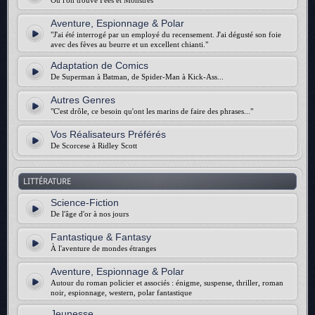
Où l'on trouve Fées et Monstres
Aventure, Espionnage & Polar
"J'ai été interrogé par un employé du recensement. J'ai dégusté son foie
avec des fèves au beurre et un excellent chianti."
Adaptation de Comics
De Superman à Batman, de Spider-Man à Kick-Ass...
Autres Genres
"C'est drôle, ce besoin qu'ont les marins de faire des phrases..."
Vos Réalisateurs Préférés
De Scorcese à Ridley Scott
LITTÉRATURE
Science-Fiction
De l'âge d'or à nos jours
Fantastique & Fantasy
À l'aventure de mondes étranges
Aventure, Espionnage & Polar
Autour du roman policier et associés : énigme, suspense, thriller, roman
noir, espionnage, western, polar fantastique
Jeunesse