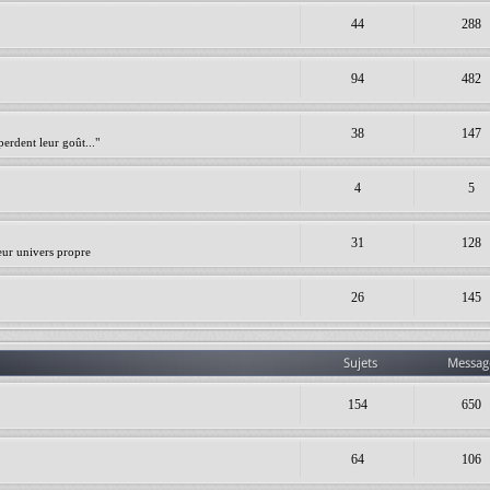
44
288
94
482
38
147
erdent leur goût..."
4
5
31
128
leur univers propre
26
145
Sujets
Messag
154
650
64
106