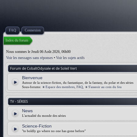
FAQ
Connexion
Index du forum
Nous sommes le Jeudi 06 Août 2026, 06h00
Voir les messages sans réponses
•
Voir les sujets actifs
Forum de CobaltOdyssée et de Soleil Vert
Bienvenue
Autour de la science-fiction, du fantastique, de la fantasy, du polar et des séries
Sous-forums:
Espace des membres, FAQ
,
S'asseoir au coin du feu
TV - SÉRIES
News
L'actualité du monde des séries
Science-Fiction
"to boldly go where no one has gone before"