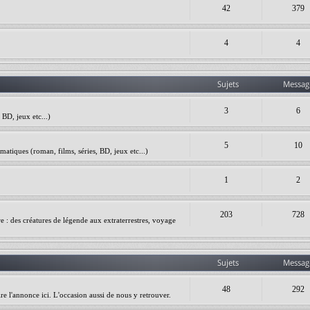
42
379
4
4
Sujets
Messag
3
6
BD, jeux etc...)
5
10
matiques (roman, films, séries, BD, jeux etc...)
1
2
203
728
ire : des créatures de légende aux extraterrestres, voyage
Sujets
Messag
48
292
re l'annonce ici. L'occasion aussi de nous y retrouver.