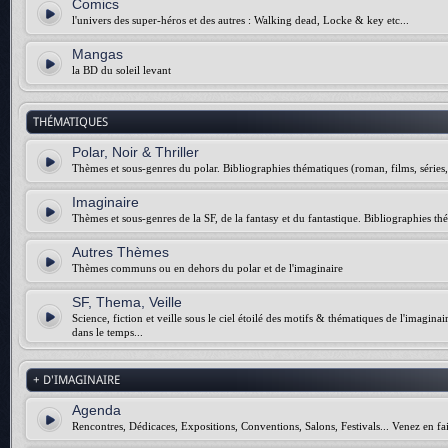
Comics
l'univers des super-héros et des autres : Walking dead, Locke & key etc...
Mangas
la BD du soleil levant
THÉMATIQUES
Polar, Noir & Thriller
Thèmes et sous-genres du polar. Bibliographies thématiques (roman, films, séries, 
Imaginaire
Thèmes et sous-genres de la SF, de la fantasy et du fantastique. Bibliographies thé
Autres Thèmes
Thèmes communs ou en dehors du polar et de l'imaginaire
SF, Thema, Veille
Science, fiction et veille sous le ciel étoilé des motifs & thématiques de l'imagina
dans le temps...
+ D'IMAGINAIRE
Agenda
Rencontres, Dédicaces, Expositions, Conventions, Salons, Festivals... Venez en fai