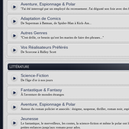
Aventure, Espionnage & Polar
"J'ai été interrogé par un employé du recensement. J'ai dégusté son foie avec des f
Adaptation de Comics
De Superman à Batman, de Spider-Man à Kick-Ass...
Autres Genres
"C'est drôle, ce besoin qu'ont les marins de faire des phrases..."
Vos Réalisateurs Préférés
De Scorcese à Ridley Scott
LITTÉRATURE
Science-Fiction
De l'âge d'or à nos jours
Fantastique & Fantasy
À l'aventure de mondes étranges
Aventure, Espionnage & Polar
Autour du roman policier et associés : énigme, suspense, thriller, roman noir, esp
Jeunesse
Le fantastique, le merveilleux, les contes, la science-fiction et même le polar ont 
petites enfances jusqu'aux romans pour ados.