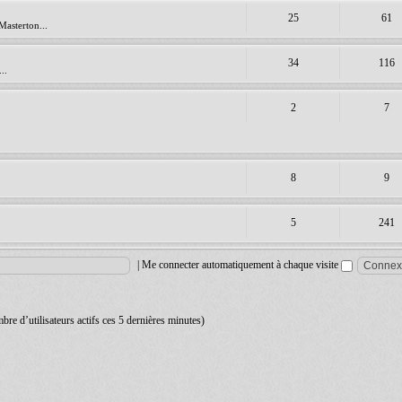
25
61
Masterton...
34
116
..
2
7
8
9
5
241
|
Me connecter automatiquement à chaque visite
ombre d’utilisateurs actifs ces 5 dernières minutes)