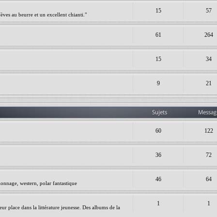
15
57
èves au beurre et un excellent chianti."
61
264
15
34
9
21
Sujets
Messag
60
122
36
72
46
64
ionnage, western, polar fantastique
1
1
leur place dans la littérature jeunesse. Des albums de la