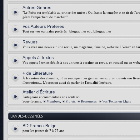
Autres Genres
"Le Poète est semblable au prince des nuées / Qui hante la tempête et se rit de l'arch
géant l'empêchent de marcher."
Vos Auteurs Préférés
Tout sur vos écrivains préférés : biographies et bibliographies
Revues
Vous avez une news sur une revue, un magazine, fanzine, webzine ? Venez en fair
Appels à Textes
Vos appels à textes dédiés à nos univers à paraître en revue, en recueil ou en web
+ de Littérature
À la croisée des chemins, où se recoupent les genres, venez promouvoir vos livres :
illustrations... L'occasion aussi de parler de l'actualité littéraire.
Atelier d'Écriture
Partageons et commentons nos écrits ici
Sous-forums:
Membres
,
Projets
,
Ressources
,
Vos Textes en Ligne
BANDES-DESSINÉES
BD Franco-Belge
pour les jeunes de 7 à 77 ans