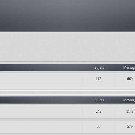
Sujets
Messag
113
669
Sujets
Messag
243
1148
65
579