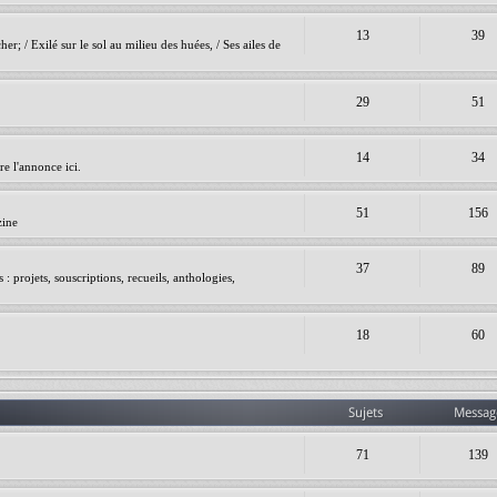
13
39
er; / Exilé sur le sol au milieu des huées, / Ses ailes de
29
51
14
34
e l'annonce ici.
51
156
zine
37
89
 projets, souscriptions, recueils, anthologies,
18
60
Sujets
Messag
71
139