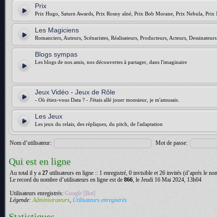
Prix
Prix Hugo, Saturn Awards, Prix Rosny aîné, Prix Bob Morane, Prix Nebula, Prix 
Les Magiciens
Romanciers, Auteurs, Scénaristes, Réalisateurs, Producteurs, Acteurs, Dessinateurs.
Blogs sympas
Les blogs de nos amis, nos découvertes à partager, dans l'imaginaire
Jeux Vidéo - Jeux de Rôle
- Où étiez-vous Data ? - J'étais allé jouer monsieur, je m'amusais.
Les Jeux
Les jeux du relais, des répliques, du pitch, de l'adaptation
Nom d’utilisateur:
Mot de passe:
Qui est en ligne
Au total il y a
27
utilisateurs en ligne :: 1 enregistré, 0 invisible et 26 invités (d’après le n
Le record du nombre d’utilisateurs en ligne est de
866
, le Jeudi 16 Mai 2024, 13h04
Utilisateurs enregistrés:
Google [Bot]
Légende:
Administrateurs
,
Utilisateurs enregistrés
Statistiques