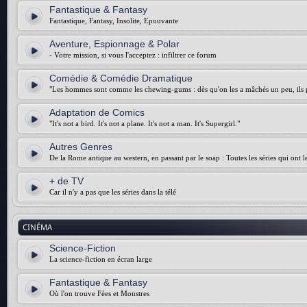
Fantastique & Fantasy
Fantastique, Fantasy, Insolite, Epouvante
Aventure, Espionnage & Polar
- Votre mission, si vous l'acceptez : infiltrer ce forum
Comédie & Comédie Dramatique
"Les hommes sont comme les chewing-gums : dès qu'on les a mâchés un peu, ils p
Adaptation de Comics
"It's not a bird. It's not a plane. It's not a man. It's Supergirl."
Autres Genres
De la Rome antique au western, en passant par le soap : Toutes les séries qui ont 
+ de TV
Car il n'y a pas que les séries dans la télé
CINÉMA
Science-Fiction
La science-fiction en écran large
Fantastique & Fantasy
Où l'on trouve Fées et Monstres