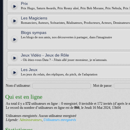
Prix
Prix Hugo, Saturn Awards, Prix Rosny aîné, Prix Bob Morane, Prix Nebula, Prix 
Les Magiciens
Romanciers, Auteurs, Scénaristes, Réalisateurs, Producteurs, Acteurs, Dessinateurs.
Blogs sympas
Les blogs de nos amis, nos découvertes à partager, dans l'imaginaire
Jeux Vidéo - Jeux de Rôle
- Où étiez-vous Data ? - J'étais allé jouer monsieur, je m'amusais.
Les Jeux
Les jeux du relais, des répliques, du pitch, de l'adaptation
Nom d’utilisateur:
Mot de passe:
Qui est en ligne
Au total il y a
172
utilisateurs en ligne :: 0 enregistré, 0 invisible et 172 invités (d’après le
Le record du nombre d’utilisateurs en ligne est de
866
, le Jeudi 16 Mai 2024, 13h04
Utilisateurs enregistrés: Aucun utilisateur enregistré
Légende:
Administrateurs
,
Utilisateurs enregistrés
Statistiques