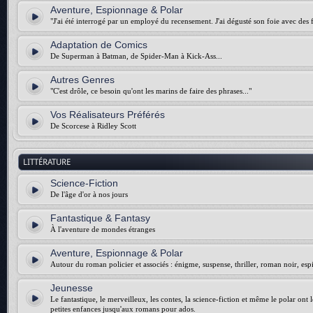
Aventure, Espionnage & Polar
"J'ai été interrogé par un employé du recensement. J'ai dégusté son foie avec des f
Adaptation de Comics
De Superman à Batman, de Spider-Man à Kick-Ass...
Autres Genres
"C'est drôle, ce besoin qu'ont les marins de faire des phrases..."
Vos Réalisateurs Préférés
De Scorcese à Ridley Scott
LITTÉRATURE
Science-Fiction
De l'âge d'or à nos jours
Fantastique & Fantasy
À l'aventure de mondes étranges
Aventure, Espionnage & Polar
Autour du roman policier et associés : énigme, suspense, thriller, roman noir, esp
Jeunesse
Le fantastique, le merveilleux, les contes, la science-fiction et même le polar ont 
petites enfances jusqu'aux romans pour ados.