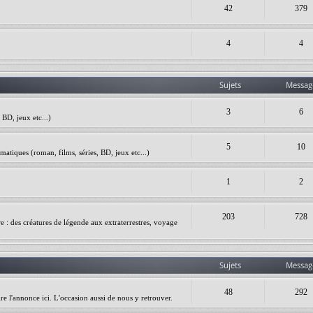
42
379
4
4
Sujets
Messag
3
6
BD, jeux etc...)
5
10
matiques (roman, films, séries, BD, jeux etc...)
1
2
203
728
ire : des créatures de légende aux extraterrestres, voyage
Sujets
Messag
48
292
re l'annonce ici. L'occasion aussi de nous y retrouver.