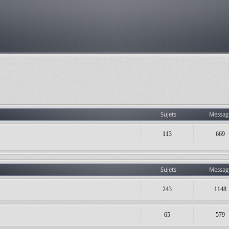
Sujets
Messag
113
669
Sujets
Messag
243
1148
65
579