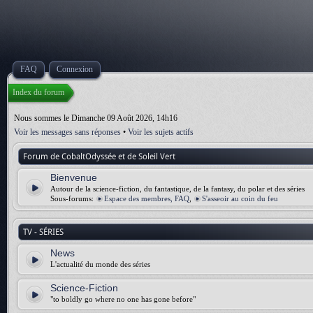
FAQ
Connexion
Index du forum
Nous sommes le Dimanche 09 Août 2026, 14h16
Voir les messages sans réponses
•
Voir les sujets actifs
Forum de CobaltOdyssée et de Soleil Vert
Bienvenue
Autour de la science-fiction, du fantastique, de la fantasy, du polar et des séries
Sous-forums:
Espace des membres, FAQ
,
S'asseoir au coin du feu
TV - SÉRIES
News
L'actualité du monde des séries
Science-Fiction
"to boldly go where no one has gone before"