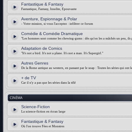
Fantastique & Fantasy
Fantastique, Fantasy, Insolite, Epouvante
Aventure, Espionnage & Polar
- Votre mission, si vous l'acceptez : infiltrer ce forum
Comédie & Comédie Dramatique
"Les hommes sont comme les chewing-gums : dès qu'on les a mâchés un peu, ils p
Adaptation de Comics
"It's not a bird. It's not a plane. It's not a man. It's Supergirl."
Autres Genres
De la Rome antique au western, en passant par le soap : Toutes les séries qui ont 
+ de TV
Car il n'y a pas que les séries dans la télé
CINÉMA
Science-Fiction
La science-fiction en écran large
Fantastique & Fantasy
Où l'on trouve Fées et Monstres