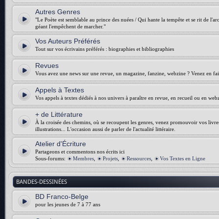
Autres Genres
"Le Poète est semblable au prince des nuées / Qui hante la tempête et se rit de l'arch
géant l'empêchent de marcher."
Vos Auteurs Préférés
Tout sur vos écrivains préférés : biographies et bibliographies
Revues
Vous avez une news sur une revue, un magazine, fanzine, webzine ? Venez en fair
Appels à Textes
Vos appels à textes dédiés à nos univers à paraître en revue, en recueil ou en web
+ de Littérature
À la croisée des chemins, où se recoupent les genres, venez promouvoir vos livres :
illustrations... L'occasion aussi de parler de l'actualité littéraire.
Atelier d'Écriture
Partageons et commentons nos écrits ici
Sous-forums:
Membres
,
Projets
,
Ressources
,
Vos Textes en Ligne
BANDES-DESSINÉES
BD Franco-Belge
pour les jeunes de 7 à 77 ans