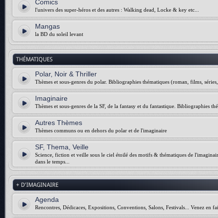
Comics
l'univers des super-héros et des autres : Walking dead, Locke & key etc...
Mangas
la BD du soleil levant
THÉMATIQUES
Polar, Noir & Thriller
Thèmes et sous-genres du polar. Bibliographies thématiques (roman, films, séries, 
Imaginaire
Thèmes et sous-genres de la SF, de la fantasy et du fantastique. Bibliographies thé
Autres Thèmes
Thèmes communs ou en dehors du polar et de l'imaginaire
SF, Thema, Veille
Science, fiction et veille sous le ciel étoilé des motifs & thématiques de l'imagina
dans le temps...
+ D'IMAGINAIRE
Agenda
Rencontres, Dédicaces, Expositions, Conventions, Salons, Festivals... Venez en fai