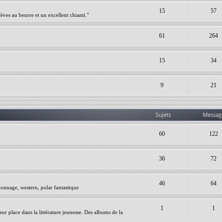
15
57
èves au beurre et un excellent chianti."
61
264
15
34
9
21
Sujets
Messag
60
122
36
72
46
64
ionnage, western, polar fantastique
1
1
leur place dans la littérature jeunesse. Des albums de la