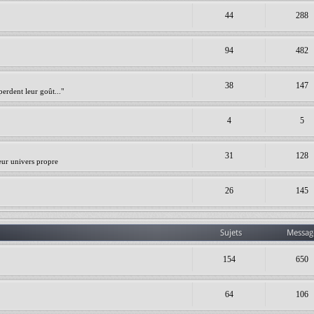
44
288
94
482
38
147
erdent leur goût..."
4
5
31
128
leur univers propre
26
145
Sujets
Messag
154
650
64
106