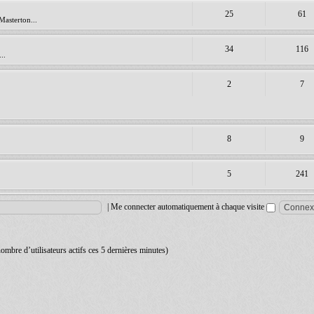
25
61
Masterton...
34
116
..
2
7
8
9
5
241
|
Me connecter automatiquement à chaque visite
 nombre d’utilisateurs actifs ces 5 dernières minutes)