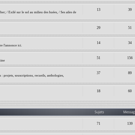
13
39
er; / Exilé sur le sol au milieu des huées, / Ses ailes de
29
51
14
34
e l'annonce ici.
51
156
zine
37
89
 projets, souscriptions, recueils, anthologies,
18
60
Sujets
Messag
71
139