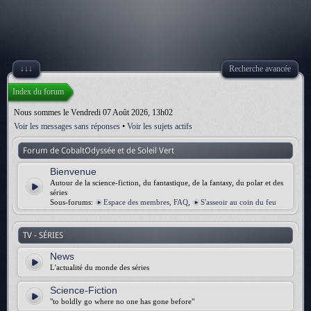
↓↓↓
Recherche avancée
Index du forum
Nous sommes le Vendredi 07 Août 2026, 13h02
Voir les messages sans réponses
•
Voir les sujets actifs
Forum de CobaltOdyssée et de Soleil Vert
Bienvenue
Autour de la science-fiction, du fantastique, de la fantasy, du polar et des
séries
Sous-forums:
Espace des membres, FAQ
,
S'asseoir au coin du feu
TV - SÉRIES
News
L'actualité du monde des séries
Science-Fiction
"to boldly go where no one has gone before"