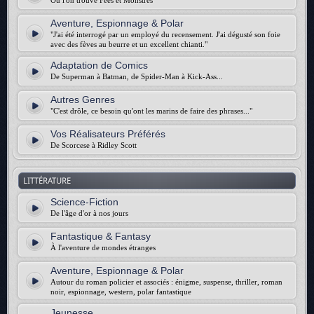
Où l'on trouve Fées et Monstres
Aventure, Espionnage & Polar
"J'ai été interrogé par un employé du recensement. J'ai dégusté son foie
avec des fèves au beurre et un excellent chianti."
Adaptation de Comics
De Superman à Batman, de Spider-Man à Kick-Ass...
Autres Genres
"C'est drôle, ce besoin qu'ont les marins de faire des phrases..."
Vos Réalisateurs Préférés
De Scorcese à Ridley Scott
LITTÉRATURE
Science-Fiction
De l'âge d'or à nos jours
Fantastique & Fantasy
À l'aventure de mondes étranges
Aventure, Espionnage & Polar
Autour du roman policier et associés : énigme, suspense, thriller, roman
noir, espionnage, western, polar fantastique
Jeunesse