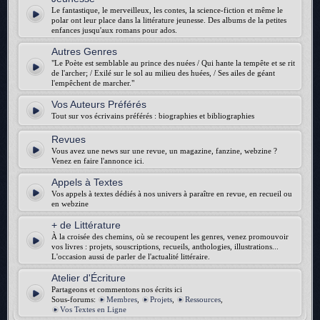
Le fantastique, le merveilleux, les contes, la science-fiction et même le
polar ont leur place dans la littérature jeunesse. Des albums de la petites
enfances jusqu'aux romans pour ados.
Autres Genres
"Le Poète est semblable au prince des nuées / Qui hante la tempête et se rit
de l'archer; / Exilé sur le sol au milieu des huées, / Ses ailes de géant
l'empêchent de marcher."
Vos Auteurs Préférés
Tout sur vos écrivains préférés : biographies et bibliographies
Revues
Vous avez une news sur une revue, un magazine, fanzine, webzine ?
Venez en faire l'annonce ici.
Appels à Textes
Vos appels à textes dédiés à nos univers à paraître en revue, en recueil ou
en webzine
+ de Littérature
À la croisée des chemins, où se recoupent les genres, venez promouvoir
vos livres : projets, souscriptions, recueils, anthologies, illustrations...
L'occasion aussi de parler de l'actualité littéraire.
Atelier d'Écriture
Partageons et commentons nos écrits ici
Sous-forums:
Membres
,
Projets
,
Ressources
,
Vos Textes en Ligne