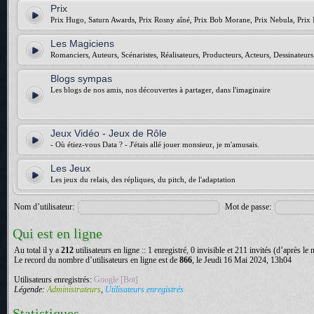
Prix
Prix Hugo, Saturn Awards, Prix Rosny aîné, Prix Bob Morane, Prix Nebula, Prix 
Les Magiciens
Romanciers, Auteurs, Scénaristes, Réalisateurs, Producteurs, Acteurs, Dessinateurs.
Blogs sympas
Les blogs de nos amis, nos découvertes à partager, dans l'imaginaire
Jeux Vidéo - Jeux de Rôle
- Où étiez-vous Data ? - J'étais allé jouer monsieur, je m'amusais.
Les Jeux
Les jeux du relais, des répliques, du pitch, de l'adaptation
Nom d’utilisateur:
Mot de passe:
Qui est en ligne
Au total il y a
212
utilisateurs en ligne :: 1 enregistré, 0 invisible et 211 invités (d’après le
Le record du nombre d’utilisateurs en ligne est de
866
, le Jeudi 16 Mai 2024, 13h04
Utilisateurs enregistrés:
Google [Bot]
Légende:
Administrateurs
,
Utilisateurs enregistrés
Statistiques