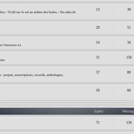
13
39
er; / Exilé sur le sol au milieu des huées, / Ses ailes de
29
51
14
34
e l'annonce ici.
51
156
zine
37
89
 projets, souscriptions, recueils, anthologies,
18
60
Sujets
Messag
71
139