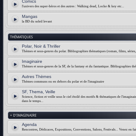
Comics
l'univers des super-héros et des autres : Walking dead, Locke & key etc...
Mangas
la BD du soleil levant
THÉMATIQUES
Polar, Noir & Thriller
Thèmes et sous-genres du polar. Bibliographies thématiques (roman, films, séries, 
Imaginaire
Thèmes et sous-genres de la SF, de la fantasy et du fantastique. Bibliographies thé
Autres Thèmes
Thèmes communs ou en dehors du polar et de l'imaginaire
SF, Thema, Veille
Science, fiction et veille sous le ciel étoilé des motifs & thématiques de l'imagina
dans le temps...
+ D'IMAGINAIRE
Agenda
Rencontres, Dédicaces, Expositions, Conventions, Salons, Festivals... Venez en fai