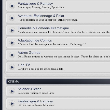
Fantastique & Fantasy
Fantastique, Fantasy, Insolite, Epouvante
Aventure, Espionnage & Polar
- Votre mission, si vous l'acceptez : infiltrer ce forum
Comédie & Comédie Dramatique
"Les hommes sont comme les chewing-gums : dès qu'on les a mâchés un peu, ils p
Adaptation de Comics
"It's not a bird. It's not a plane. It's not a man. It's Supergirl."
Autres Genres
De la Rome antique au western, en passant par le soap : Toutes les séries qui ont 
+ de TV
Car il n'y a pas que les séries dans la télé
CINÉMA
Science-Fiction
La science-fiction en écran large
Fantastique & Fantasy
Où l'on trouve Fées et Monstres