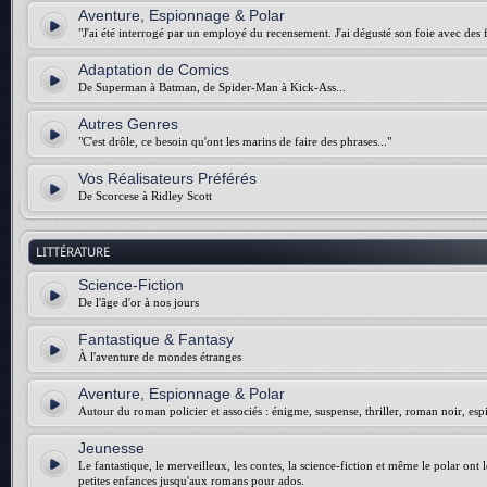
Aventure, Espionnage & Polar
"J'ai été interrogé par un employé du recensement. J'ai dégusté son foie avec des f
Adaptation de Comics
De Superman à Batman, de Spider-Man à Kick-Ass...
Autres Genres
"C'est drôle, ce besoin qu'ont les marins de faire des phrases..."
Vos Réalisateurs Préférés
De Scorcese à Ridley Scott
LITTÉRATURE
Science-Fiction
De l'âge d'or à nos jours
Fantastique & Fantasy
À l'aventure de mondes étranges
Aventure, Espionnage & Polar
Autour du roman policier et associés : énigme, suspense, thriller, roman noir, esp
Jeunesse
Le fantastique, le merveilleux, les contes, la science-fiction et même le polar ont 
petites enfances jusqu'aux romans pour ados.