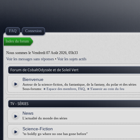
FAQ
Connexion
Index du forum
Nous sommes le Vendredi 07 Août 2026, 05h33
Voir les messages sans réponses
•
Voir les sujets actifs
Forum de CobaltOdyssée et de Soleil Vert
Bienvenue
Autour de la science-fiction, du fantastique, de la fantasy, du polar et des séries
Sous-forums:
Espace des membres, FAQ
,
S'asseoir au coin du feu
TV - SÉRIES
News
L'actualité du monde des séries
Science-Fiction
"to boldly go where no one has gone before"