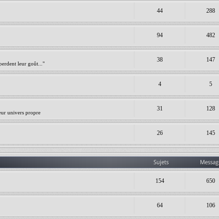
44
288
94
482
38
147
erdent leur goût..."
4
5
31
128
leur univers propre
26
145
Sujets
Messag
154
650
64
106