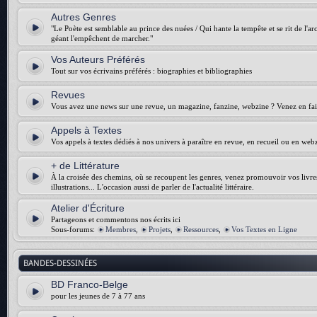
Autres Genres
"Le Poète est semblable au prince des nuées / Qui hante la tempête et se rit de l'arch
géant l'empêchent de marcher."
Vos Auteurs Préférés
Tout sur vos écrivains préférés : biographies et bibliographies
Revues
Vous avez une news sur une revue, un magazine, fanzine, webzine ? Venez en fair
Appels à Textes
Vos appels à textes dédiés à nos univers à paraître en revue, en recueil ou en web
+ de Littérature
À la croisée des chemins, où se recoupent les genres, venez promouvoir vos livres :
illustrations... L'occasion aussi de parler de l'actualité littéraire.
Atelier d'Écriture
Partageons et commentons nos écrits ici
Sous-forums:
Membres
,
Projets
,
Ressources
,
Vos Textes en Ligne
BANDES-DESSINÉES
BD Franco-Belge
pour les jeunes de 7 à 77 ans