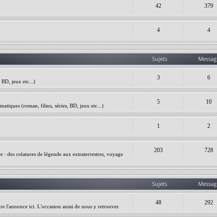
42
379
4
4
Sujets
Messag
3
6
BD, jeux etc...)
5
10
matiques (roman, films, séries, BD, jeux etc...)
1
2
203
728
ire : des créatures de légende aux extraterrestres, voyage
Sujets
Messag
48
292
re l'annonce ici. L'occasion aussi de nous y retrouver.