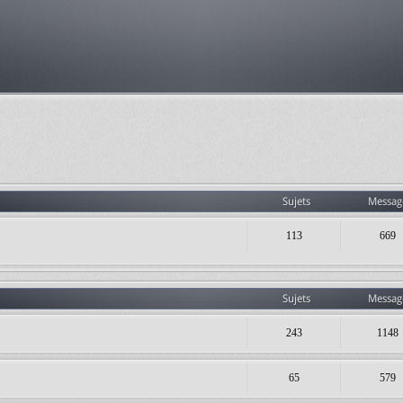
Sujets
Messag
113
669
Sujets
Messag
243
1148
65
579