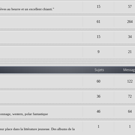
15
57
èves au beurre et un excellent chianti."
61
264
15
34
9
21
Sujets
Messag
60
122
36
72
46
64
ionnage, western, polar fantastique
1
1
leur place dans la littérature jeunesse. Des albums de la