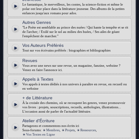
Le fantastique, le merveilleux, les contes, la science-fiction et même le
polar ont leur place dans la littérature jeunesse. Des albums de la petites
enfances jusqu'aux romans pour ados.
Autres Genres
"Le Poète est semblable au prince des nuées / Qui hante la tempête et se rit
de l'archer; / Exilé sur le sol au milieu des huées, / Ses ailes de géant
l'empêchent de marcher."
Vos Auteurs Préférés
Tout sur vos écrivains préférés : biographies et bibliographies
Revues
Vous avez une news sur une revue, un magazine, fanzine, webzine ?
Venez en faire l'annonce ici.
Appels à Textes
Vos appels à textes dédiés à nos univers à paraître en revue, en recueil ou
en webzine
+ de Littérature
À la croisée des chemins, où se recoupent les genres, venez promouvoir
vos livres : projets, souscriptions, recueils, anthologies, illustrations...
L'occasion aussi de parler de l'actualité littéraire.
Atelier d'Écriture
Partageons et commentons nos écrits ici
Sous-forums:
Membres
,
Projets
,
Ressources
,
Vos Textes en Ligne