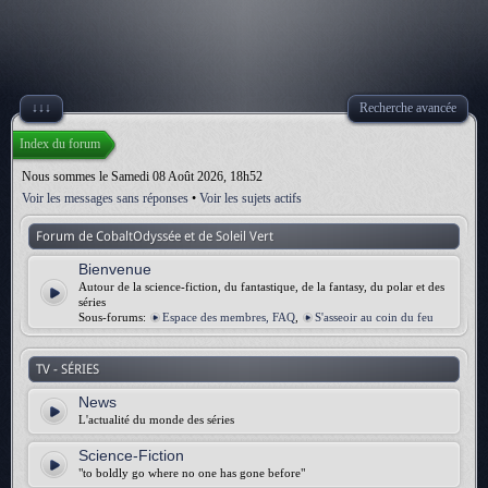
↓↓↓
Recherche avancée
Index du forum
Nous sommes le Samedi 08 Août 2026, 18h52
Voir les messages sans réponses
•
Voir les sujets actifs
Forum de CobaltOdyssée et de Soleil Vert
Bienvenue
Autour de la science-fiction, du fantastique, de la fantasy, du polar et des
séries
Sous-forums:
Espace des membres, FAQ
,
S'asseoir au coin du feu
TV - SÉRIES
News
L'actualité du monde des séries
Science-Fiction
"to boldly go where no one has gone before"