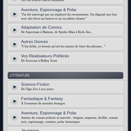
Où l'on trouve Fées et Monstres
Aventure, Espionnage & Polar
"J'ai été interrogé par un employé du recensement. J'ai dégusté son foie
avec des fèves au beurre et un excellent chianti."
Adaptation de Comics
De Superman à Batman, de Spider-Man à Kick-Ass...
Autres Genres
"C'est drôle, ce besoin qu'ont les marins de faire des phrases..."
Vos Réalisateurs Préférés
De Scorcese à Ridley Scott
LITTÉRATURE
Science-Fiction
De l'âge d'or à nos jours
Fantastique & Fantasy
À l'aventure de mondes étranges
Aventure, Espionnage & Polar
Autour du roman policier et associés : énigme, suspense, thriller, roman
noir, espionnage, western, polar fantastique
Jeunesse