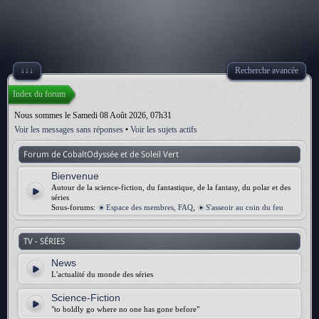
↓↓↓
Recherche avancée
Index du forum
Nous sommes le Samedi 08 Août 2026, 07h31
Voir les messages sans réponses
•
Voir les sujets actifs
Forum de CobaltOdyssée et de Soleil Vert
Bienvenue
Autour de la science-fiction, du fantastique, de la fantasy, du polar et des
séries
Sous-forums:
Espace des membres, FAQ
,
S'asseoir au coin du feu
TV - SÉRIES
News
L'actualité du monde des séries
Science-Fiction
"to boldly go where no one has gone before"