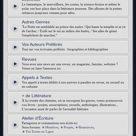
Le fantastique, le merveilleux, les contes, la science-fiction et même le
polar ont leur place dans la littérature jeunesse. Des albums de la petites
enfances jusqu'aux romans pour ados.
Autres Genres
"Le Poète est semblable au prince des nuées / Qui hante la tempête et se rit
de l'archer; / Exilé sur le sol au milieu des huées, / Ses ailes de géant
l'empêchent de marcher."
Vos Auteurs Préférés
Tout sur vos écrivains préférés : biographies et bibliographies
Revues
Vous avez une news sur une revue, un magazine, fanzine, webzine ?
Venez en faire l'annonce ici.
Appels à Textes
Vos appels à textes dédiés à nos univers à paraître en revue, en recueil ou
en webzine
+ de Littérature
À la croisée des chemins, où se recoupent les genres, venez promouvoir
vos livres : projets, souscriptions, recueils, anthologies, illustrations...
L'occasion aussi de parler de l'actualité littéraire.
Atelier d'Écriture
Partageons et commentons nos écrits ici
Sous-forums:
Membres
,
Projets
,
Ressources
,
Vos Textes en Ligne