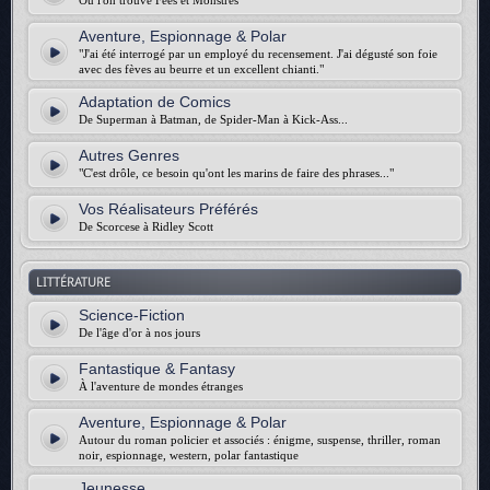
Où l'on trouve Fées et Monstres
Aventure, Espionnage & Polar
"J'ai été interrogé par un employé du recensement. J'ai dégusté son foie
avec des fèves au beurre et un excellent chianti."
Adaptation de Comics
De Superman à Batman, de Spider-Man à Kick-Ass...
Autres Genres
"C'est drôle, ce besoin qu'ont les marins de faire des phrases..."
Vos Réalisateurs Préférés
De Scorcese à Ridley Scott
LITTÉRATURE
Science-Fiction
De l'âge d'or à nos jours
Fantastique & Fantasy
À l'aventure de mondes étranges
Aventure, Espionnage & Polar
Autour du roman policier et associés : énigme, suspense, thriller, roman
noir, espionnage, western, polar fantastique
Jeunesse