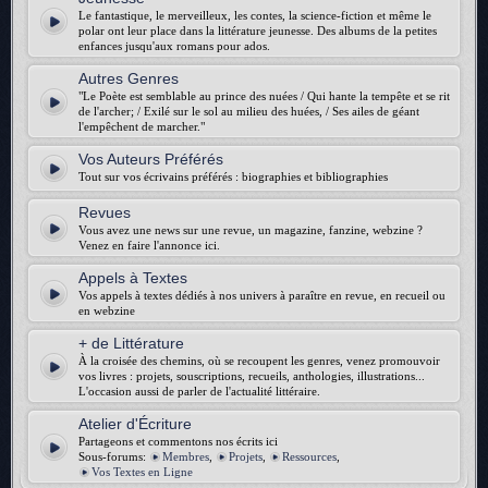
Le fantastique, le merveilleux, les contes, la science-fiction et même le
polar ont leur place dans la littérature jeunesse. Des albums de la petites
enfances jusqu'aux romans pour ados.
Autres Genres
"Le Poète est semblable au prince des nuées / Qui hante la tempête et se rit
de l'archer; / Exilé sur le sol au milieu des huées, / Ses ailes de géant
l'empêchent de marcher."
Vos Auteurs Préférés
Tout sur vos écrivains préférés : biographies et bibliographies
Revues
Vous avez une news sur une revue, un magazine, fanzine, webzine ?
Venez en faire l'annonce ici.
Appels à Textes
Vos appels à textes dédiés à nos univers à paraître en revue, en recueil ou
en webzine
+ de Littérature
À la croisée des chemins, où se recoupent les genres, venez promouvoir
vos livres : projets, souscriptions, recueils, anthologies, illustrations...
L'occasion aussi de parler de l'actualité littéraire.
Atelier d'Écriture
Partageons et commentons nos écrits ici
Sous-forums:
Membres
,
Projets
,
Ressources
,
Vos Textes en Ligne