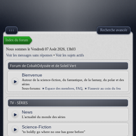
↓↓↓
Recherche avancée
Index du forum
Nous sommes le Vendredi 07 Août 2026, 13h03
Voir les messages sans réponses
•
Voir les sujets actifs
Forum de CobaltOdyssée et de Soleil Vert
Bienvenue
Autour de la science-fiction, du fantastique, de la fantasy, du polar et des
séries
Sous-forums:
Espace des membres, FAQ
,
S'asseoir au coin du feu
TV - SÉRIES
News
L'actualité du monde des séries
Science-Fiction
"to boldly go where no one has gone before"