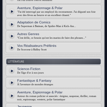
Où l'on trouve Fées et Monstres
Aventure, Espionnage & Polar
"J'ai été interrogé par un employé du recensement. J'ai dégusté son foie
avec des fèves au beurre et un excellent chianti."
Adaptation de Comics
De Superman à Batman, de Spider-Man à Kick-Ass...
Autres Genres
"C'est drôle, ce besoin qu'ont les marins de faire des phrases..."
Vos Réalisateurs Préférés
De Scorcese à Ridley Scott
LITTÉRATURE
Science-Fiction
De l'âge d'or à nos jours
Fantastique & Fantasy
À l'aventure de mondes étranges
Aventure, Espionnage & Polar
Autour du roman policier et associés : énigme, suspense, thriller, roman
noir, espionnage, western, polar fantastique
Jeunesse