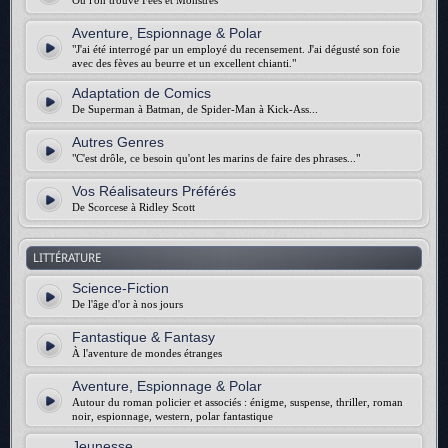
Où l'on trouve Fées et Monstres
Aventure, Espionnage & Polar
"J'ai été interrogé par un employé du recensement. J'ai dégusté son foie
avec des fèves au beurre et un excellent chianti."
Adaptation de Comics
De Superman à Batman, de Spider-Man à Kick-Ass...
Autres Genres
"C'est drôle, ce besoin qu'ont les marins de faire des phrases..."
Vos Réalisateurs Préférés
De Scorcese à Ridley Scott
LITTÉRATURE
Science-Fiction
De l'âge d'or à nos jours
Fantastique & Fantasy
À l'aventure de mondes étranges
Aventure, Espionnage & Polar
Autour du roman policier et associés : énigme, suspense, thriller, roman
noir, espionnage, western, polar fantastique
Jeunesse