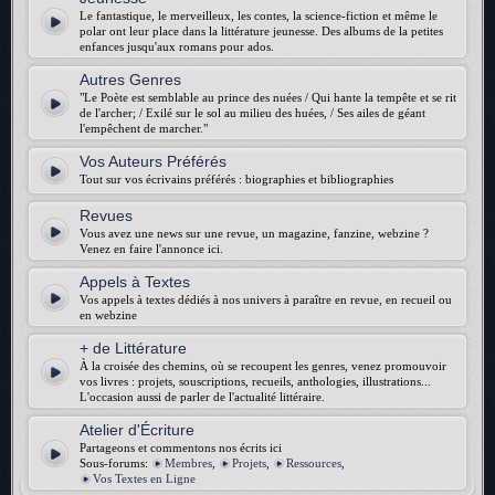
Le fantastique, le merveilleux, les contes, la science-fiction et même le
polar ont leur place dans la littérature jeunesse. Des albums de la petites
enfances jusqu'aux romans pour ados.
Autres Genres
"Le Poète est semblable au prince des nuées / Qui hante la tempête et se rit
de l'archer; / Exilé sur le sol au milieu des huées, / Ses ailes de géant
l'empêchent de marcher."
Vos Auteurs Préférés
Tout sur vos écrivains préférés : biographies et bibliographies
Revues
Vous avez une news sur une revue, un magazine, fanzine, webzine ?
Venez en faire l'annonce ici.
Appels à Textes
Vos appels à textes dédiés à nos univers à paraître en revue, en recueil ou
en webzine
+ de Littérature
À la croisée des chemins, où se recoupent les genres, venez promouvoir
vos livres : projets, souscriptions, recueils, anthologies, illustrations...
L'occasion aussi de parler de l'actualité littéraire.
Atelier d'Écriture
Partageons et commentons nos écrits ici
Sous-forums:
Membres
,
Projets
,
Ressources
,
Vos Textes en Ligne