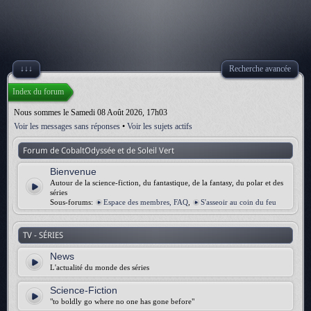
↓↓↓
Recherche avancée
Index du forum
Nous sommes le Samedi 08 Août 2026, 17h03
Voir les messages sans réponses
•
Voir les sujets actifs
Forum de CobaltOdyssée et de Soleil Vert
Bienvenue
Autour de la science-fiction, du fantastique, de la fantasy, du polar et des
séries
Sous-forums:
Espace des membres, FAQ
,
S'asseoir au coin du feu
TV - SÉRIES
News
L'actualité du monde des séries
Science-Fiction
"to boldly go where no one has gone before"