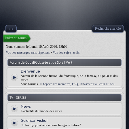
↓↓↓
Recherche avancée
Index du forum
Nous sommes le Lundi 10 Août 2026, 13h02
Voir les messages sans réponses
•
Voir les sujets actifs
Forum de CobaltOdyssée et de Soleil Vert
Bienvenue
Autour de la science-fiction, du fantastique, de la fantasy, du polar et des
séries
Sous-forums:
Espace des membres, FAQ
,
S'asseoir au coin du feu
TV - SÉRIES
News
L'actualité du monde des séries
Science-Fiction
"to boldly go where no one has gone before"