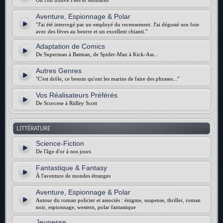
Où l'on trouve Fées et Monstres
Aventure, Espionnage & Polar
"J'ai été interrogé par un employé du recensement. J'ai dégusté son foie
avec des fèves au beurre et un excellent chianti."
Adaptation de Comics
De Superman à Batman, de Spider-Man à Kick-Ass...
Autres Genres
"C'est drôle, ce besoin qu'ont les marins de faire des phrases..."
Vos Réalisateurs Préférés
De Scorcese à Ridley Scott
LITTÉRATURE
Science-Fiction
De l'âge d'or à nos jours
Fantastique & Fantasy
À l'aventure de mondes étranges
Aventure, Espionnage & Polar
Autour du roman policier et associés : énigme, suspense, thriller, roman
noir, espionnage, western, polar fantastique
Jeunesse