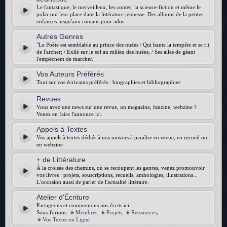
Le fantastique, le merveilleux, les contes, la science-fiction et même le
polar ont leur place dans la littérature jeunesse. Des albums de la petites
enfances jusqu'aux romans pour ados.
Autres Genres
"Le Poète est semblable au prince des nuées / Qui hante la tempête et se rit
de l'archer; / Exilé sur le sol au milieu des huées, / Ses ailes de géant
l'empêchent de marcher."
Vos Auteurs Préférés
Tout sur vos écrivains préférés : biographies et bibliographies
Revues
Vous avez une news sur une revue, un magazine, fanzine, webzine ?
Venez en faire l'annonce ici.
Appels à Textes
Vos appels à textes dédiés à nos univers à paraître en revue, en recueil ou
en webzine
+ de Littérature
À la croisée des chemins, où se recoupent les genres, venez promouvoir
vos livres : projets, souscriptions, recueils, anthologies, illustrations...
L'occasion aussi de parler de l'actualité littéraire.
Atelier d'Écriture
Partageons et commentons nos écrits ici
Sous-forums:
Membres
,
Projets
,
Ressources
,
Vos Textes en Ligne