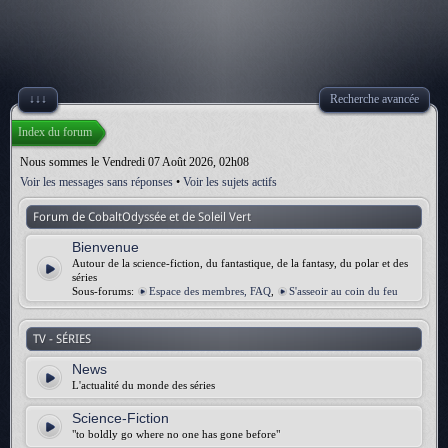
↓↓↓
Recherche avancée
Index du forum
Nous sommes le Vendredi 07 Août 2026, 02h08
Voir les messages sans réponses
•
Voir les sujets actifs
Forum de CobaltOdyssée et de Soleil Vert
Bienvenue
Autour de la science-fiction, du fantastique, de la fantasy, du polar et des
séries
Sous-forums:
Espace des membres, FAQ
,
S'asseoir au coin du feu
TV - SÉRIES
News
L'actualité du monde des séries
Science-Fiction
"to boldly go where no one has gone before"