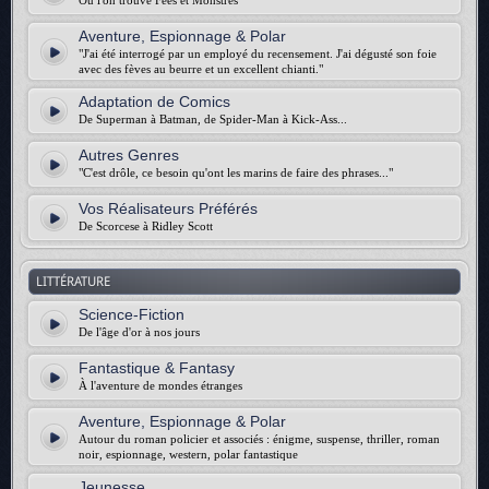
Où l'on trouve Fées et Monstres
Aventure, Espionnage & Polar
"J'ai été interrogé par un employé du recensement. J'ai dégusté son foie
avec des fèves au beurre et un excellent chianti."
Adaptation de Comics
De Superman à Batman, de Spider-Man à Kick-Ass...
Autres Genres
"C'est drôle, ce besoin qu'ont les marins de faire des phrases..."
Vos Réalisateurs Préférés
De Scorcese à Ridley Scott
LITTÉRATURE
Science-Fiction
De l'âge d'or à nos jours
Fantastique & Fantasy
À l'aventure de mondes étranges
Aventure, Espionnage & Polar
Autour du roman policier et associés : énigme, suspense, thriller, roman
noir, espionnage, western, polar fantastique
Jeunesse