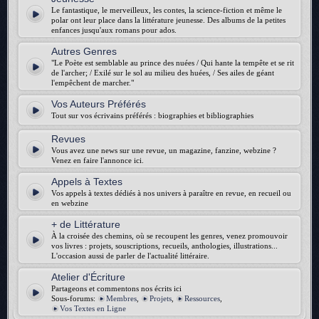
Le fantastique, le merveilleux, les contes, la science-fiction et même le
polar ont leur place dans la littérature jeunesse. Des albums de la petites
enfances jusqu'aux romans pour ados.
Autres Genres
"Le Poète est semblable au prince des nuées / Qui hante la tempête et se rit
de l'archer; / Exilé sur le sol au milieu des huées, / Ses ailes de géant
l'empêchent de marcher."
Vos Auteurs Préférés
Tout sur vos écrivains préférés : biographies et bibliographies
Revues
Vous avez une news sur une revue, un magazine, fanzine, webzine ?
Venez en faire l'annonce ici.
Appels à Textes
Vos appels à textes dédiés à nos univers à paraître en revue, en recueil ou
en webzine
+ de Littérature
À la croisée des chemins, où se recoupent les genres, venez promouvoir
vos livres : projets, souscriptions, recueils, anthologies, illustrations...
L'occasion aussi de parler de l'actualité littéraire.
Atelier d'Écriture
Partageons et commentons nos écrits ici
Sous-forums:
Membres
,
Projets
,
Ressources
,
Vos Textes en Ligne