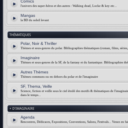
Comics
l'univers des super-héros et des autres : Walking dead, Locke & key etc...
Mangas
la BD du soleil levant
THÉMATIQUES
Polar, Noir & Thriller
Thèmes et sous-genres du polar. Bibliographies thématiques (roman, films, séries, 
Imaginaire
Thèmes et sous-genres de la SF, de la fantasy et du fantastique. Bibliographies thé
Autres Thèmes
Thèmes communs ou en dehors du polar et de l'imaginaire
SF, Thema, Veille
Science, fiction et veille sous le ciel étoilé des motifs & thématiques de l'imagina
dans le temps...
+ D'IMAGINAIRE
Agenda
Rencontres, Dédicaces, Expositions, Conventions, Salons, Festivals... Venez en fai