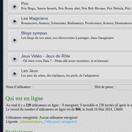
Prix
Prix Hugo, Saturn Awards, Prix Rosny aîné, Prix Bob Morane, Prix Nebula, Prix 
Les Magiciens
Romanciers, Auteurs, Scénaristes, Réalisateurs, Producteurs, Acteurs, Dessinateurs.
Blogs sympas
Les blogs de nos amis, nos découvertes à partager, dans l'imaginaire
Jeux Vidéo - Jeux de Rôle
- Où étiez-vous Data ? - J'étais allé jouer monsieur, je m'amusais.
Les Jeux
Les jeux du relais, des répliques, du pitch, de l'adaptation
Nom d’utilisateur:
Mot de passe:
Qui est en ligne
Au total il y a
239
utilisateurs en ligne :: 0 enregistré, 0 invisible et 239 invités (d’après le
Le record du nombre d’utilisateurs en ligne est de
866
, le Jeudi 16 Mai 2024, 13h04
Utilisateurs enregistrés: Aucun utilisateur enregistré
Légende:
Administrateurs
,
Utilisateurs enregistrés
Statistiques