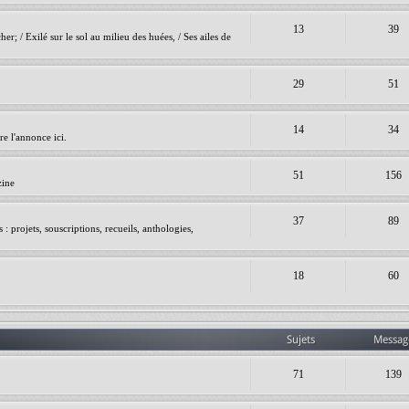
13
39
er; / Exilé sur le sol au milieu des huées, / Ses ailes de
29
51
14
34
e l'annonce ici.
51
156
zine
37
89
 projets, souscriptions, recueils, anthologies,
18
60
Sujets
Messag
71
139