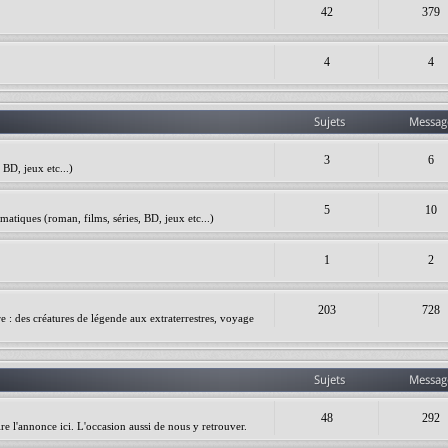
42
379
4
4
Sujets
Messag
3
6
BD, jeux etc...)
5
10
matiques (roman, films, séries, BD, jeux etc...)
1
2
203
728
ire : des créatures de légende aux extraterrestres, voyage
Sujets
Messag
48
292
re l'annonce ici. L'occasion aussi de nous y retrouver.