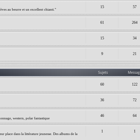
15
57
èves au beurre et un excellent chianti."
61
264
15
34
9
21
Sujets
Messag
60
122
36
72
46
64
ionnage, western, polar fantastique
1
1
leur place dans la littérature jeunesse. Des albums de la