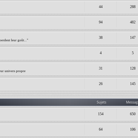
44
288
94
482
38
147
erdent leur goût..."
4
5
31
128
leur univers propre
26
145
Sujets
Messag
154
650
64
106