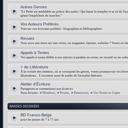
Autres Genres
"Le Poète est semblable au prince des nuées / Qui hante la tempête et se rit de l'arch
géant l'empêchent de marcher."
Vos Auteurs Préférés
Tout sur vos écrivains préférés : biographies et bibliographies
Revues
Vous avez une news sur une revue, un magazine, fanzine, webzine ? Venez en fair
Appels à Textes
Vos appels à textes dédiés à nos univers à paraître en revue, en recueil ou en web
+ de Littérature
À la croisée des chemins, où se recoupent les genres, venez promouvoir vos livres :
illustrations... L'occasion aussi de parler de l'actualité littéraire.
Atelier d'Écriture
Partageons et commentons nos écrits ici
Sous-forums:
Membres
,
Projets
,
Ressources
,
Vos Textes en Ligne
BANDES-DESSINÉES
BD Franco-Belge
pour les jeunes de 7 à 77 ans