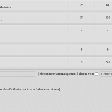
25
61
Masterton...
34
116
..
2
7
8
9
5
241
|
Me connecter automatiquement à chaque visite
 nombre d’utilisateurs actifs ces 5 dernières minutes)