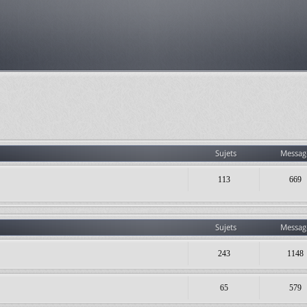
Sujets
Messag
113
669
Sujets
Messag
243
1148
65
579