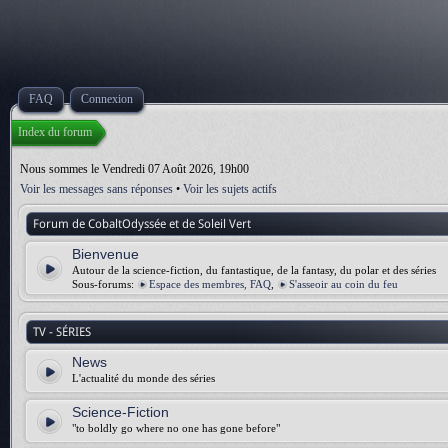
FAQ
Connexion
Index du forum
Nous sommes le Vendredi 07 Août 2026, 19h00
Voir les messages sans réponses
•
Voir les sujets actifs
Forum de CobaltOdyssée et de Soleil Vert
Bienvenue
Autour de la science-fiction, du fantastique, de la fantasy, du polar et des séries
Sous-forums:
Espace des membres, FAQ
,
S'asseoir au coin du feu
TV - SÉRIES
News
L'actualité du monde des séries
Science-Fiction
"to boldly go where no one has gone before"