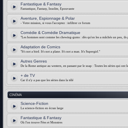
Fantastique & Fantasy
Fantastique, Fantasy, Insolite, Epouvante
Aventure, Espionnage & Polar
- Votre mission, si vous l'acceptez : infiltrer ce forum
Comédie & Comédie Dramatique
"Les hommes sont comme les chewing-gums : dès qu'on les a mâchés un peu, ils p
Adaptation de Comics
"It's not a bird. It's not a plane. It's not a man. It's Supergirl."
Autres Genres
De la Rome antique au western, en passant par le soap : Toutes les séries qui ont 
+ de TV
Car il n'y a pas que les séries dans la télé
CINÉMA
Science-Fiction
La science-fiction en écran large
Fantastique & Fantasy
Où l'on trouve Fées et Monstres