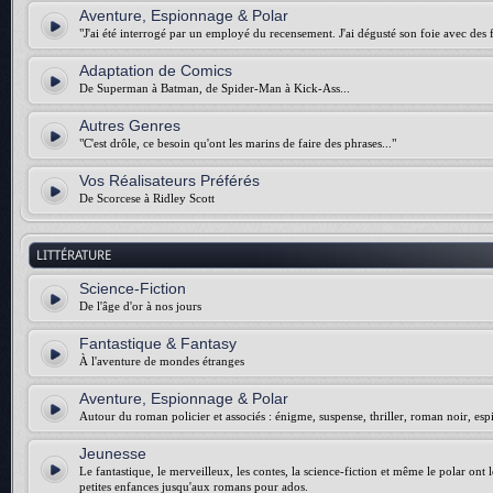
Aventure, Espionnage & Polar
"J'ai été interrogé par un employé du recensement. J'ai dégusté son foie avec des f
Adaptation de Comics
De Superman à Batman, de Spider-Man à Kick-Ass...
Autres Genres
"C'est drôle, ce besoin qu'ont les marins de faire des phrases..."
Vos Réalisateurs Préférés
De Scorcese à Ridley Scott
LITTÉRATURE
Science-Fiction
De l'âge d'or à nos jours
Fantastique & Fantasy
À l'aventure de mondes étranges
Aventure, Espionnage & Polar
Autour du roman policier et associés : énigme, suspense, thriller, roman noir, esp
Jeunesse
Le fantastique, le merveilleux, les contes, la science-fiction et même le polar ont 
petites enfances jusqu'aux romans pour ados.