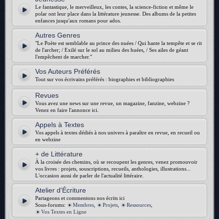
Le fantastique, le merveilleux, les contes, la science-fiction et même le
polar ont leur place dans la littérature jeunesse. Des albums de la petites
enfances jusqu'aux romans pour ados.
Autres Genres
"Le Poète est semblable au prince des nuées / Qui hante la tempête et se rit
de l'archer; / Exilé sur le sol au milieu des huées, / Ses ailes de géant
l'empêchent de marcher."
Vos Auteurs Préférés
Tout sur vos écrivains préférés : biographies et bibliographies
Revues
Vous avez une news sur une revue, un magazine, fanzine, webzine ?
Venez en faire l'annonce ici.
Appels à Textes
Vos appels à textes dédiés à nos univers à paraître en revue, en recueil ou
en webzine
+ de Littérature
À la croisée des chemins, où se recoupent les genres, venez promouvoir
vos livres : projets, souscriptions, recueils, anthologies, illustrations...
L'occasion aussi de parler de l'actualité littéraire.
Atelier d'Écriture
Partageons et commentons nos écrits ici
Sous-forums:
Membres
,
Projets
,
Ressources
,
Vos Textes en Ligne