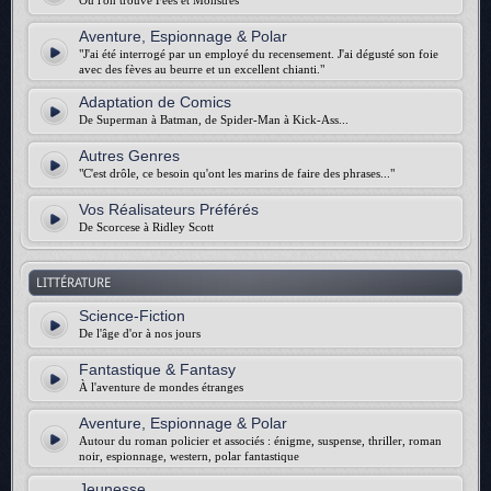
Où l'on trouve Fées et Monstres
Aventure, Espionnage & Polar
"J'ai été interrogé par un employé du recensement. J'ai dégusté son foie
avec des fèves au beurre et un excellent chianti."
Adaptation de Comics
De Superman à Batman, de Spider-Man à Kick-Ass...
Autres Genres
"C'est drôle, ce besoin qu'ont les marins de faire des phrases..."
Vos Réalisateurs Préférés
De Scorcese à Ridley Scott
LITTÉRATURE
Science-Fiction
De l'âge d'or à nos jours
Fantastique & Fantasy
À l'aventure de mondes étranges
Aventure, Espionnage & Polar
Autour du roman policier et associés : énigme, suspense, thriller, roman
noir, espionnage, western, polar fantastique
Jeunesse