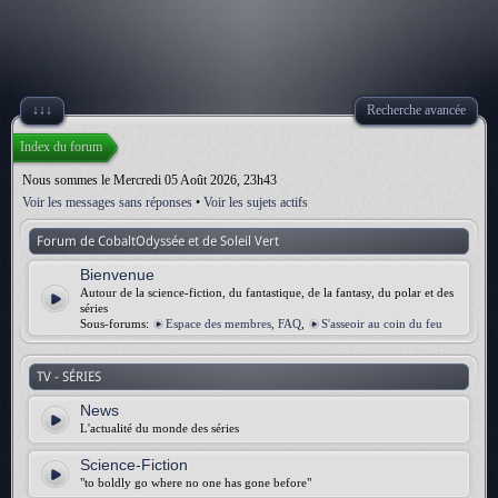
↓↓↓
Recherche avancée
Index du forum
Nous sommes le Mercredi 05 Août 2026, 23h43
Voir les messages sans réponses
•
Voir les sujets actifs
Forum de CobaltOdyssée et de Soleil Vert
Bienvenue
Autour de la science-fiction, du fantastique, de la fantasy, du polar et des
séries
Sous-forums:
Espace des membres, FAQ
,
S'asseoir au coin du feu
TV - SÉRIES
News
L'actualité du monde des séries
Science-Fiction
"to boldly go where no one has gone before"