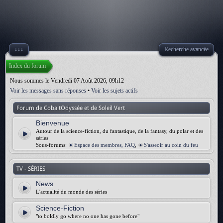
↓↓↓
Recherche avancée
Index du forum
Nous sommes le Vendredi 07 Août 2026, 09h12
Voir les messages sans réponses
•
Voir les sujets actifs
Forum de CobaltOdyssée et de Soleil Vert
Bienvenue
Autour de la science-fiction, du fantastique, de la fantasy, du polar et des
séries
Sous-forums:
Espace des membres, FAQ
,
S'asseoir au coin du feu
TV - SÉRIES
News
L'actualité du monde des séries
Science-Fiction
"to boldly go where no one has gone before"