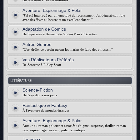
Où l'on trouve Fées et Monstres
Aventure, Espionnage & Polar
"J'ai été interrogé par un employé du recensement. J'ai dégusté son foie
avec des fèves au beurre et un excellent chianti."
Adaptation de Comics
De Superman à Batman, de Spider-Man à Kick-Ass...
Autres Genres
"C'est drôle, ce besoin qu'ont les marins de faire des phrases..."
Vos Réalisateurs Préférés
De Scorcese à Ridley Scott
LITTÉRATURE
Science-Fiction
De l'âge d'or à nos jours
Fantastique & Fantasy
À l'aventure de mondes étranges
Aventure, Espionnage & Polar
Autour du roman policier et associés : énigme, suspense, thriller, roman
noir, espionnage, western, polar fantastique
Jeunesse