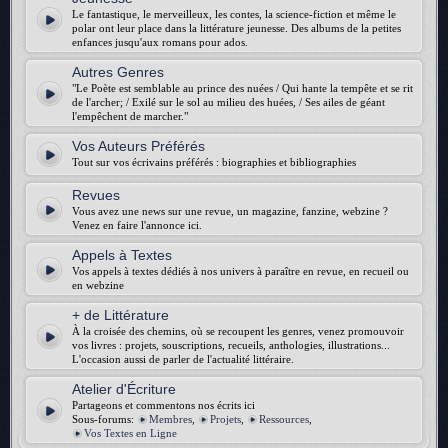
Le fantastique, le merveilleux, les contes, la science-fiction et même le
polar ont leur place dans la littérature jeunesse. Des albums de la petites
enfances jusqu'aux romans pour ados.
Autres Genres
"Le Poète est semblable au prince des nuées / Qui hante la tempête et se rit
de l'archer; / Exilé sur le sol au milieu des huées, / Ses ailes de géant
l'empêchent de marcher."
Vos Auteurs Préférés
Tout sur vos écrivains préférés : biographies et bibliographies
Revues
Vous avez une news sur une revue, un magazine, fanzine, webzine ?
Venez en faire l'annonce ici.
Appels à Textes
Vos appels à textes dédiés à nos univers à paraître en revue, en recueil ou
en webzine
+ de Littérature
À la croisée des chemins, où se recoupent les genres, venez promouvoir
vos livres : projets, souscriptions, recueils, anthologies, illustrations...
L'occasion aussi de parler de l'actualité littéraire.
Atelier d'Écriture
Partageons et commentons nos écrits ici
Sous-forums:
Membres
,
Projets
,
Ressources
,
Vos Textes en Ligne