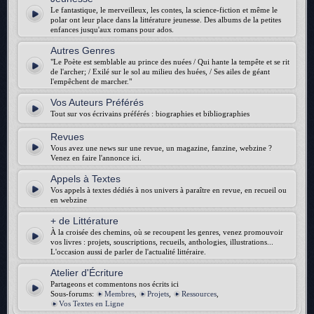
Le fantastique, le merveilleux, les contes, la science-fiction et même le
polar ont leur place dans la littérature jeunesse. Des albums de la petites
enfances jusqu'aux romans pour ados.
Autres Genres
"Le Poète est semblable au prince des nuées / Qui hante la tempête et se rit
de l'archer; / Exilé sur le sol au milieu des huées, / Ses ailes de géant
l'empêchent de marcher."
Vos Auteurs Préférés
Tout sur vos écrivains préférés : biographies et bibliographies
Revues
Vous avez une news sur une revue, un magazine, fanzine, webzine ?
Venez en faire l'annonce ici.
Appels à Textes
Vos appels à textes dédiés à nos univers à paraître en revue, en recueil ou
en webzine
+ de Littérature
À la croisée des chemins, où se recoupent les genres, venez promouvoir
vos livres : projets, souscriptions, recueils, anthologies, illustrations...
L'occasion aussi de parler de l'actualité littéraire.
Atelier d'Écriture
Partageons et commentons nos écrits ici
Sous-forums:
Membres
,
Projets
,
Ressources
,
Vos Textes en Ligne