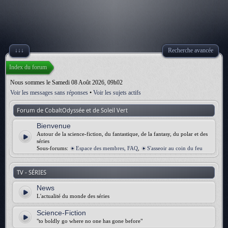
↓↓↓
Recherche avancée
Index du forum
Nous sommes le Samedi 08 Août 2026, 09h02
Voir les messages sans réponses
•
Voir les sujets actifs
Forum de CobaltOdyssée et de Soleil Vert
Bienvenue
Autour de la science-fiction, du fantastique, de la fantasy, du polar et des
séries
Sous-forums:
Espace des membres, FAQ
,
S'asseoir au coin du feu
TV - SÉRIES
News
L'actualité du monde des séries
Science-Fiction
"to boldly go where no one has gone before"