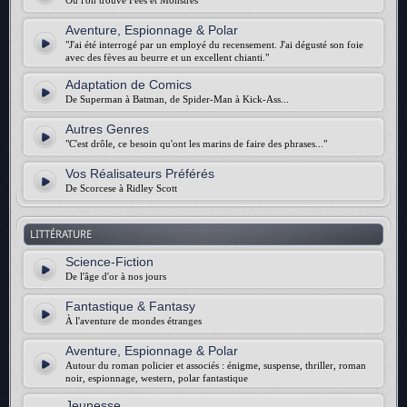
Où l'on trouve Fées et Monstres
Aventure, Espionnage & Polar
"J'ai été interrogé par un employé du recensement. J'ai dégusté son foie
avec des fèves au beurre et un excellent chianti."
Adaptation de Comics
De Superman à Batman, de Spider-Man à Kick-Ass...
Autres Genres
"C'est drôle, ce besoin qu'ont les marins de faire des phrases..."
Vos Réalisateurs Préférés
De Scorcese à Ridley Scott
LITTÉRATURE
Science-Fiction
De l'âge d'or à nos jours
Fantastique & Fantasy
À l'aventure de mondes étranges
Aventure, Espionnage & Polar
Autour du roman policier et associés : énigme, suspense, thriller, roman
noir, espionnage, western, polar fantastique
Jeunesse