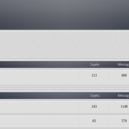
Sujets
Messag
113
669
Sujets
Messag
243
1148
65
579