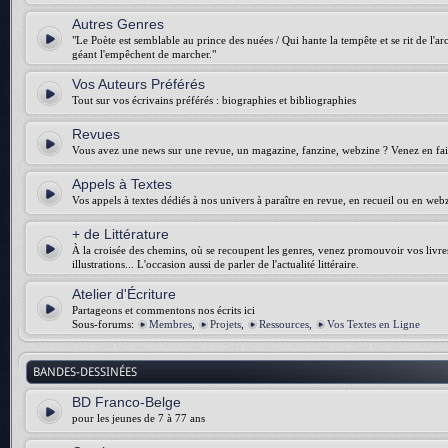
Autres Genres
"Le Poète est semblable au prince des nuées / Qui hante la tempête et se rit de l'arch
géant l'empêchent de marcher."
Vos Auteurs Préférés
Tout sur vos écrivains préférés : biographies et bibliographies
Revues
Vous avez une news sur une revue, un magazine, fanzine, webzine ? Venez en fair
Appels à Textes
Vos appels à textes dédiés à nos univers à paraître en revue, en recueil ou en web
+ de Littérature
À la croisée des chemins, où se recoupent les genres, venez promouvoir vos livres :
illustrations... L'occasion aussi de parler de l'actualité littéraire.
Atelier d'Écriture
Partageons et commentons nos écrits ici
Sous-forums:
Membres
,
Projets
,
Ressources
,
Vos Textes en Ligne
BANDES-DESSINÉES
BD Franco-Belge
pour les jeunes de 7 à 77 ans