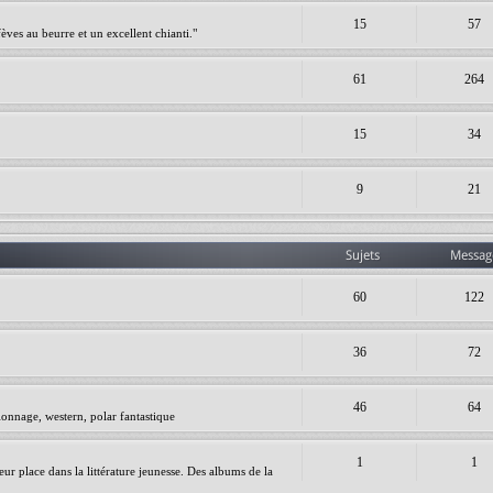
15
57
èves au beurre et un excellent chianti."
61
264
15
34
9
21
Sujets
Messag
60
122
36
72
46
64
ionnage, western, polar fantastique
1
1
leur place dans la littérature jeunesse. Des albums de la