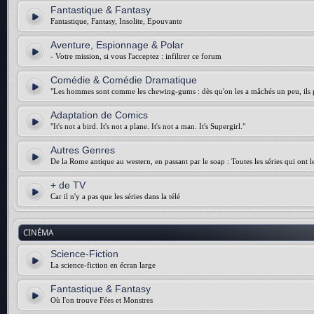
Fantastique & Fantasy
Fantastique, Fantasy, Insolite, Epouvante
Aventure, Espionnage & Polar
- Votre mission, si vous l'acceptez : infiltrer ce forum
Comédie & Comédie Dramatique
"Les hommes sont comme les chewing-gums : dès qu'on les a mâchés un peu, ils p
Adaptation de Comics
"It's not a bird. It's not a plane. It's not a man. It's Supergirl."
Autres Genres
De la Rome antique au western, en passant par le soap : Toutes les séries qui ont 
+ de TV
Car il n'y a pas que les séries dans la télé
CINÉMA
Science-Fiction
La science-fiction en écran large
Fantastique & Fantasy
Où l'on trouve Fées et Monstres