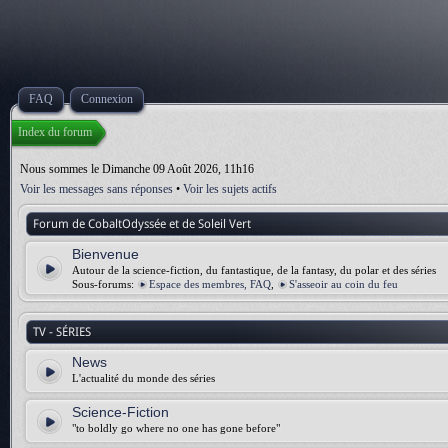
FAQ
Connexion
Index du forum
Nous sommes le Dimanche 09 Août 2026, 11h16
Voir les messages sans réponses
•
Voir les sujets actifs
Forum de CobaltOdyssée et de Soleil Vert
Bienvenue
Autour de la science-fiction, du fantastique, de la fantasy, du polar et des séries
Sous-forums:
Espace des membres, FAQ
,
S'asseoir au coin du feu
TV - SÉRIES
News
L'actualité du monde des séries
Science-Fiction
"to boldly go where no one has gone before"