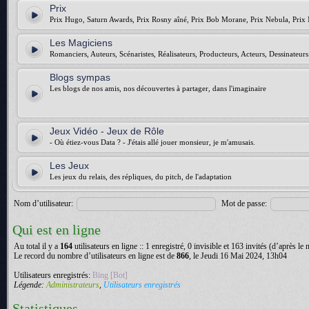
Prix
Prix Hugo, Saturn Awards, Prix Rosny aîné, Prix Bob Morane, Prix Nebula, Prix 
Les Magiciens
Romanciers, Auteurs, Scénaristes, Réalisateurs, Producteurs, Acteurs, Dessinateurs.
Blogs sympas
Les blogs de nos amis, nos découvertes à partager, dans l'imaginaire
Jeux Vidéo - Jeux de Rôle
- Où étiez-vous Data ? - J'étais allé jouer monsieur, je m'amusais.
Les Jeux
Les jeux du relais, des répliques, du pitch, de l'adaptation
Nom d’utilisateur:
Mot de passe:
Qui est en ligne
Au total il y a
164
utilisateurs en ligne :: 1 enregistré, 0 invisible et 163 invités (d’après le
Le record du nombre d’utilisateurs en ligne est de
866
, le Jeudi 16 Mai 2024, 13h04
Utilisateurs enregistrés:
Bing [Bot]
Légende:
Administrateurs
,
Utilisateurs enregistrés
Statistiques