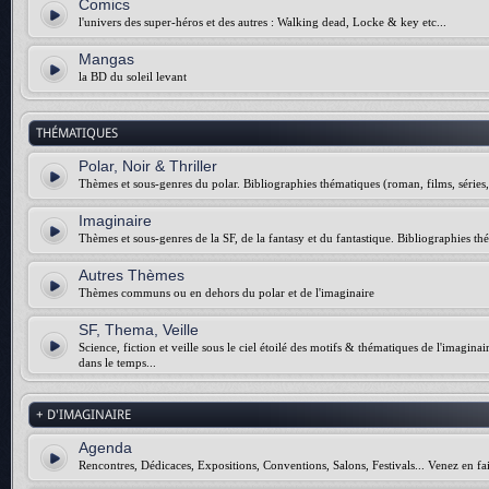
Comics
l'univers des super-héros et des autres : Walking dead, Locke & key etc...
Mangas
la BD du soleil levant
THÉMATIQUES
Polar, Noir & Thriller
Thèmes et sous-genres du polar. Bibliographies thématiques (roman, films, séries, 
Imaginaire
Thèmes et sous-genres de la SF, de la fantasy et du fantastique. Bibliographies thé
Autres Thèmes
Thèmes communs ou en dehors du polar et de l'imaginaire
SF, Thema, Veille
Science, fiction et veille sous le ciel étoilé des motifs & thématiques de l'imagina
dans le temps...
+ D'IMAGINAIRE
Agenda
Rencontres, Dédicaces, Expositions, Conventions, Salons, Festivals... Venez en fai