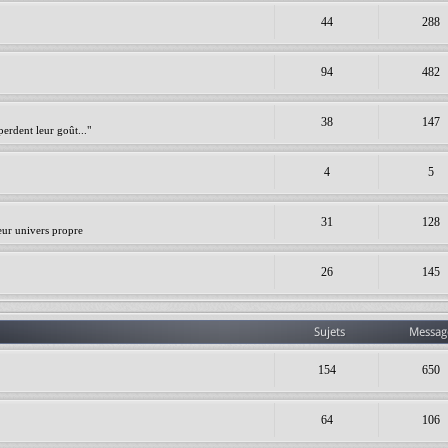
44
288
94
482
38
147
erdent leur goût..."
4
5
31
128
leur univers propre
26
145
Sujets
Messag
154
650
64
106