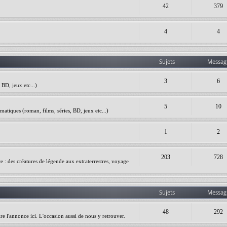
42
379
4
4
Sujets
Messag
3
6
BD, jeux etc...)
5
10
matiques (roman, films, séries, BD, jeux etc...)
1
2
203
728
ire : des créatures de légende aux extraterrestres, voyage
Sujets
Messag
48
292
re l'annonce ici. L'occasion aussi de nous y retrouver.