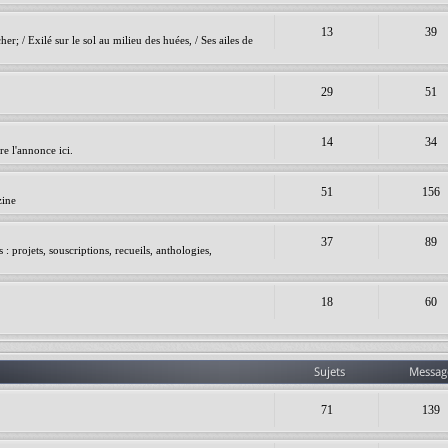
13
39
er; / Exilé sur le sol au milieu des huées, / Ses ailes de
29
51
14
34
e l'annonce ici.
51
156
zine
37
89
 projets, souscriptions, recueils, anthologies,
18
60
Sujets
Messag
71
139