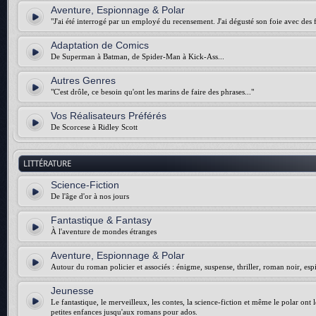
Aventure, Espionnage & Polar
"J'ai été interrogé par un employé du recensement. J'ai dégusté son foie avec des f
Adaptation de Comics
De Superman à Batman, de Spider-Man à Kick-Ass...
Autres Genres
"C'est drôle, ce besoin qu'ont les marins de faire des phrases..."
Vos Réalisateurs Préférés
De Scorcese à Ridley Scott
LITTÉRATURE
Science-Fiction
De l'âge d'or à nos jours
Fantastique & Fantasy
À l'aventure de mondes étranges
Aventure, Espionnage & Polar
Autour du roman policier et associés : énigme, suspense, thriller, roman noir, esp
Jeunesse
Le fantastique, le merveilleux, les contes, la science-fiction et même le polar ont 
petites enfances jusqu'aux romans pour ados.