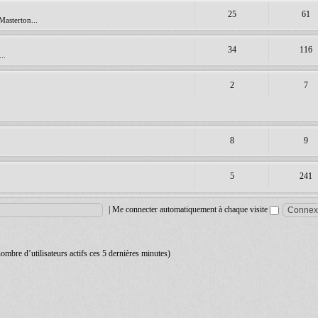
25
61
Masterton...
34
116
..
2
7
8
9
5
241
|
Me connecter automatiquement à chaque visite
 nombre d’utilisateurs actifs ces 5 dernières minutes)