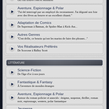
Où l'on trouve Fées et Monstres
Aventure, Espionnage & Polar
"J'ai été interrogé par un employé du recensement. J'ai dégusté son foie
avec des fèves au beurre et un excellent chianti."
Adaptation de Comics
De Superman à Batman, de Spider-Man à Kick-Ass...
Autres Genres
"C'est drôle, ce besoin qu'ont les marins de faire des phrases..."
Vos Réalisateurs Préférés
De Scorcese à Ridley Scott
LITTÉRATURE
Science-Fiction
De l'âge d'or à nos jours
Fantastique & Fantasy
À l'aventure de mondes étranges
Aventure, Espionnage & Polar
Autour du roman policier et associés : énigme, suspense, thriller, roman
noir, espionnage, western, polar fantastique
Jeunesse