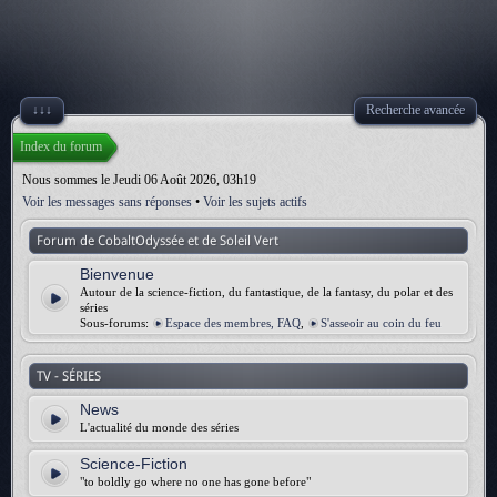
↓↓↓
Recherche avancée
Index du forum
Nous sommes le Jeudi 06 Août 2026, 03h19
Voir les messages sans réponses
•
Voir les sujets actifs
Forum de CobaltOdyssée et de Soleil Vert
Bienvenue
Autour de la science-fiction, du fantastique, de la fantasy, du polar et des
séries
Sous-forums:
Espace des membres, FAQ
,
S'asseoir au coin du feu
TV - SÉRIES
News
L'actualité du monde des séries
Science-Fiction
"to boldly go where no one has gone before"