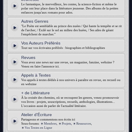
Le fantastique, le merveilleux, les contes, la science-fiction et même le
polar ont leur place dans la littérature jeunesse. Des albums de la petites
enfances jusqu'aux romans pour ados.
Autres Genres
"Le Poète est semblable au prince des nuées / Qui hante la tempête et se rit
de l'archer; / Exilé sur le sol au milieu des huées, / Ses ailes de géant
l'empêchent de marcher."
Vos Auteurs Préférés
Tout sur vos écrivains préférés : biographies et bibliographies
Revues
Vous avez une news sur une revue, un magazine, fanzine, webzine ?
Venez en faire l'annonce ici.
Appels à Textes
Vos appels à textes dédiés à nos univers à paraître en revue, en recueil ou
en webzine
+ de Littérature
À la croisée des chemins, où se recoupent les genres, venez promouvoir
vos livres : projets, souscriptions, recueils, anthologies, illustrations...
L'occasion aussi de parler de l'actualité littéraire.
Atelier d'Écriture
Partageons et commentons nos écrits ici
Sous-forums:
Membres
,
Projets
,
Ressources
,
Vos Textes en Ligne