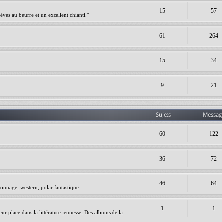
15
57
èves au beurre et un excellent chianti."
61
264
15
34
9
21
Sujets
Messag
60
122
36
72
46
64
ionnage, western, polar fantastique
1
1
leur place dans la littérature jeunesse. Des albums de la