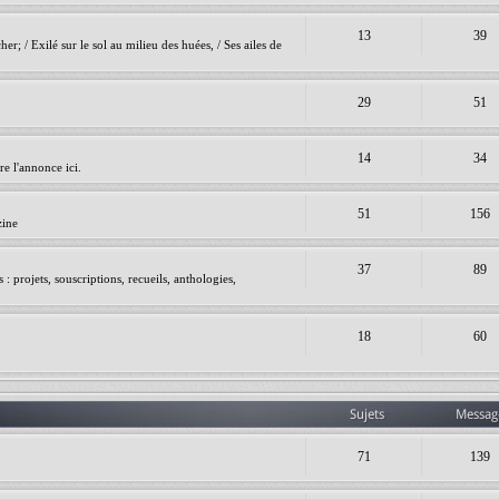
13
39
er; / Exilé sur le sol au milieu des huées, / Ses ailes de
29
51
14
34
e l'annonce ici.
51
156
zine
37
89
 projets, souscriptions, recueils, anthologies,
18
60
Sujets
Messag
71
139