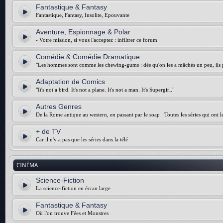
Fantastique & Fantasy
Fantastique, Fantasy, Insolite, Epouvante
Aventure, Espionnage & Polar
- Votre mission, si vous l'acceptez : infiltrer ce forum
Comédie & Comédie Dramatique
"Les hommes sont comme les chewing-gums : dès qu'on les a mâchés un peu, ils p
Adaptation de Comics
"It's not a bird. It's not a plane. It's not a man. It's Supergirl."
Autres Genres
De la Rome antique au western, en passant par le soap : Toutes les séries qui ont 
+ de TV
Car il n'y a pas que les séries dans la télé
CINÉMA
Science-Fiction
La science-fiction en écran large
Fantastique & Fantasy
Où l'on trouve Fées et Monstres