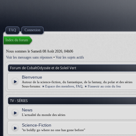
FAQ
Connexion
Index du forum
Nous sommes le Samedi 08 Août 2026, 04h06
Voir les messages sans réponses
•
Voir les sujets actifs
Forum de CobaltOdyssée et de Soleil Vert
Bienvenue
Autour de la science-fiction, du fantastique, de la fantasy, du polar et des séries
Sous-forums:
Espace des membres, FAQ
,
S'asseoir au coin du feu
TV - SÉRIES
News
L'actualité du monde des séries
Science-Fiction
"to boldly go where no one has gone before"