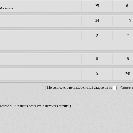
25
61
Masterton...
34
116
..
2
7
8
9
5
241
|
Me connecter automatiquement à chaque visite
 nombre d’utilisateurs actifs ces 5 dernières minutes)