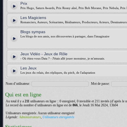
Prix
Prix Hugo, Saturn Awards, Prix Rosny aîné, Prix Bob Morane, Prix Nebula, Prix 
Les Magiciens
Romanciers, Auteurs, Scénaristes, Réalisateurs, Producteurs, Acteurs, Dessinateurs.
Blogs sympas
Les blogs de nos amis, nos découvertes à partager, dans l'imaginaire
Jeux Vidéo - Jeux de Rôle
- Où étiez-vous Data ? - J'étais allé jouer monsieur, je m'amusais.
Les Jeux
Les jeux du relais, des répliques, du pitch, de l'adaptation
Nom d’utilisateur:
Mot de passe:
Qui est en ligne
Au total il y a
211
utilisateurs en ligne :: 0 enregistré, 0 invisible et 211 invités (d’après le
Le record du nombre d’utilisateurs en ligne est de
866
, le Jeudi 16 Mai 2024, 13h04
Utilisateurs enregistrés: Aucun utilisateur enregistré
Légende:
Administrateurs
,
Utilisateurs enregistrés
Statistiques