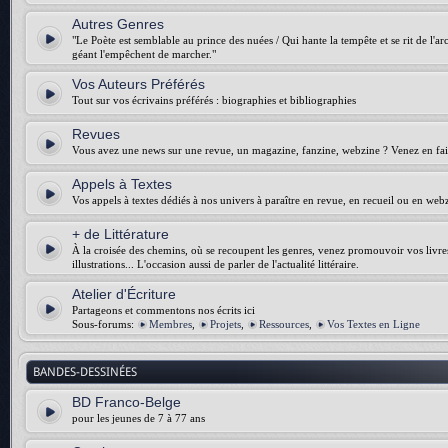
Autres Genres
"Le Poète est semblable au prince des nuées / Qui hante la tempête et se rit de l'arch
géant l'empêchent de marcher."
Vos Auteurs Préférés
Tout sur vos écrivains préférés : biographies et bibliographies
Revues
Vous avez une news sur une revue, un magazine, fanzine, webzine ? Venez en fair
Appels à Textes
Vos appels à textes dédiés à nos univers à paraître en revue, en recueil ou en web
+ de Littérature
À la croisée des chemins, où se recoupent les genres, venez promouvoir vos livres :
illustrations... L'occasion aussi de parler de l'actualité littéraire.
Atelier d'Écriture
Partageons et commentons nos écrits ici
Sous-forums:
Membres
,
Projets
,
Ressources
,
Vos Textes en Ligne
BANDES-DESSINÉES
BD Franco-Belge
pour les jeunes de 7 à 77 ans