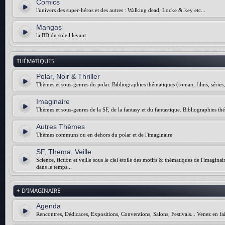
Comics
l'univers des super-héros et des autres : Walking dead, Locke & key etc...
Mangas
la BD du soleil levant
THÉMATIQUES
Polar, Noir & Thriller
Thèmes et sous-genres du polar. Bibliographies thématiques (roman, films, séries, 
Imaginaire
Thèmes et sous-genres de la SF, de la fantasy et du fantastique. Bibliographies thé
Autres Thèmes
Thèmes communs ou en dehors du polar et de l'imaginaire
SF, Thema, Veille
Science, fiction et veille sous le ciel étoilé des motifs & thématiques de l'imagina
dans le temps...
+ D'IMAGINAIRE
Agenda
Rencontres, Dédicaces, Expositions, Conventions, Salons, Festivals... Venez en fai