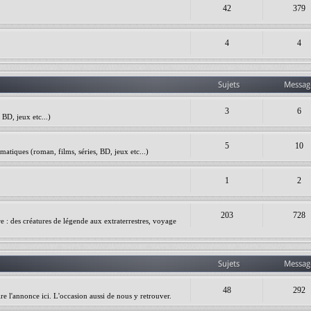
42
379
4
4
Sujets
Messag
3
6
BD, jeux etc...)
5
10
matiques (roman, films, séries, BD, jeux etc...)
1
2
203
728
ire : des créatures de légende aux extraterrestres, voyage
Sujets
Messag
48
292
re l'annonce ici. L'occasion aussi de nous y retrouver.