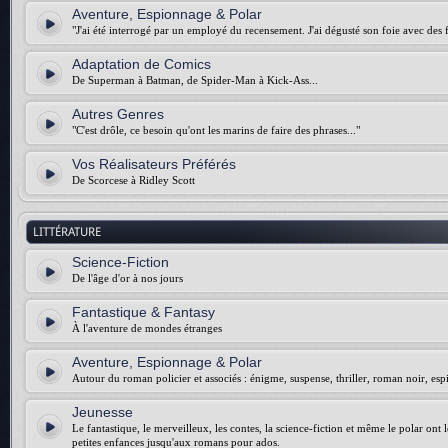
Aventure, Espionnage & Polar
"J'ai été interrogé par un employé du recensement. J'ai dégusté son foie avec des f
Adaptation de Comics
De Superman à Batman, de Spider-Man à Kick-Ass...
Autres Genres
"C'est drôle, ce besoin qu'ont les marins de faire des phrases..."
Vos Réalisateurs Préférés
De Scorcese à Ridley Scott
LITTÉRATURE
Science-Fiction
De l'âge d'or à nos jours
Fantastique & Fantasy
À l'aventure de mondes étranges
Aventure, Espionnage & Polar
Autour du roman policier et associés : énigme, suspense, thriller, roman noir, esp
Jeunesse
Le fantastique, le merveilleux, les contes, la science-fiction et même le polar ont 
petites enfances jusqu'aux romans pour ados.