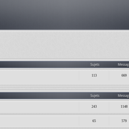
Sujets
Messag
113
669
Sujets
Messag
243
1148
65
579