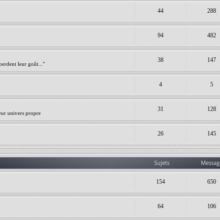
44
288
94
482
38
147
erdent leur goût..."
4
5
31
128
leur univers propre
26
145
Sujets
Messag
154
650
64
106