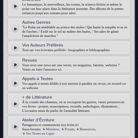
Le fantastique, le merveilleux, les contes, la science-fiction et même le
polar ont leur place dans la littérature jeunesse. Des albums de la petites
enfances jusqu'aux romans pour ados.
Autres Genres
"Le Poète est semblable au prince des nuées / Qui hante la tempête et se rit
de l'archer; / Exilé sur le sol au milieu des huées, / Ses ailes de géant
l'empêchent de marcher."
Vos Auteurs Préférés
Tout sur vos écrivains préférés : biographies et bibliographies
Revues
Vous avez une news sur une revue, un magazine, fanzine, webzine ?
Venez en faire l'annonce ici.
Appels à Textes
Vos appels à textes dédiés à nos univers à paraître en revue, en recueil ou
en webzine
+ de Littérature
À la croisée des chemins, où se recoupent les genres, venez promouvoir
vos livres : projets, souscriptions, recueils, anthologies, illustrations...
L'occasion aussi de parler de l'actualité littéraire.
Atelier d'Écriture
Partageons et commentons nos écrits ici
Sous-forums:
Membres
,
Projets
,
Ressources
,
Vos Textes en Ligne