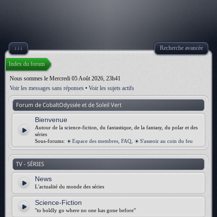
↓↓↓
Recherche avancée
Index du forum
Nous sommes le Mercredi 05 Août 2026, 23h41
Voir les messages sans réponses
•
Voir les sujets actifs
Forum de CobaltOdyssée et de Soleil Vert
Bienvenue
Autour de la science-fiction, du fantastique, de la fantasy, du polar et des
séries
Sous-forums:
Espace des membres, FAQ
,
S'asseoir au coin du feu
TV - SÉRIES
News
L'actualité du monde des séries
Science-Fiction
"to boldly go where no one has gone before"