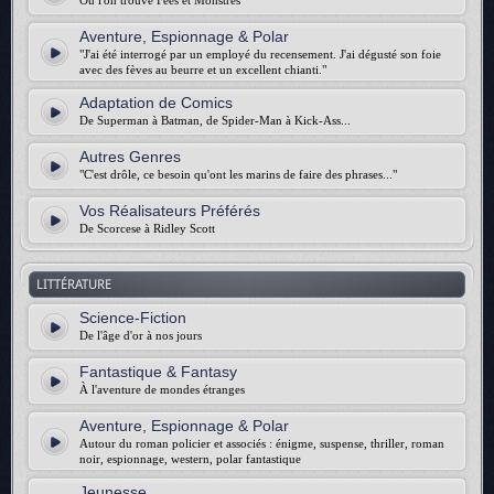
Où l'on trouve Fées et Monstres
Aventure, Espionnage & Polar
"J'ai été interrogé par un employé du recensement. J'ai dégusté son foie
avec des fèves au beurre et un excellent chianti."
Adaptation de Comics
De Superman à Batman, de Spider-Man à Kick-Ass...
Autres Genres
"C'est drôle, ce besoin qu'ont les marins de faire des phrases..."
Vos Réalisateurs Préférés
De Scorcese à Ridley Scott
LITTÉRATURE
Science-Fiction
De l'âge d'or à nos jours
Fantastique & Fantasy
À l'aventure de mondes étranges
Aventure, Espionnage & Polar
Autour du roman policier et associés : énigme, suspense, thriller, roman
noir, espionnage, western, polar fantastique
Jeunesse