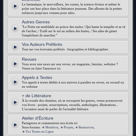
Le fantastique, le merveilleux, les contes, la science-fiction et même le
polar ont leur place dans la littérature jeunesse. Des albums de la petites
enfances jusqu'aux romans pour ados.
Autres Genres
"Le Poète est semblable au prince des nuées / Qui hante la tempête et se rit
de l'archer; / Exilé sur le sol au milieu des huées, / Ses ailes de géant
l'empêchent de marcher."
Vos Auteurs Préférés
Tout sur vos écrivains préférés : biographies et bibliographies
Revues
Vous avez une news sur une revue, un magazine, fanzine, webzine ?
Venez en faire l'annonce ici.
Appels à Textes
Vos appels à textes dédiés à nos univers à paraître en revue, en recueil ou
en webzine
+ de Littérature
À la croisée des chemins, où se recoupent les genres, venez promouvoir
vos livres : projets, souscriptions, recueils, anthologies, illustrations...
L'occasion aussi de parler de l'actualité littéraire.
Atelier d'Écriture
Partageons et commentons nos écrits ici
Sous-forums:
Membres
,
Projets
,
Ressources
,
Vos Textes en Ligne