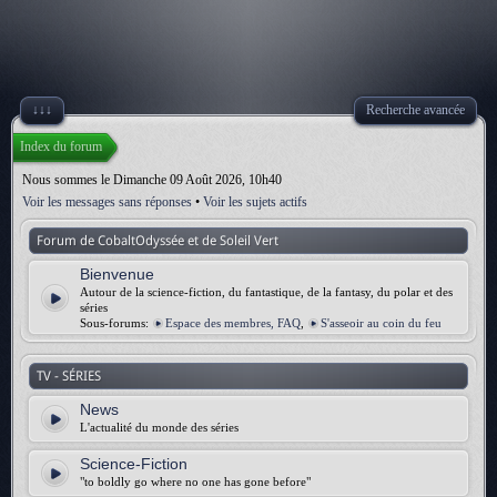
↓↓↓
Recherche avancée
Index du forum
Nous sommes le Dimanche 09 Août 2026, 10h40
Voir les messages sans réponses
•
Voir les sujets actifs
Forum de CobaltOdyssée et de Soleil Vert
Bienvenue
Autour de la science-fiction, du fantastique, de la fantasy, du polar et des
séries
Sous-forums:
Espace des membres, FAQ
,
S'asseoir au coin du feu
TV - SÉRIES
News
L'actualité du monde des séries
Science-Fiction
"to boldly go where no one has gone before"