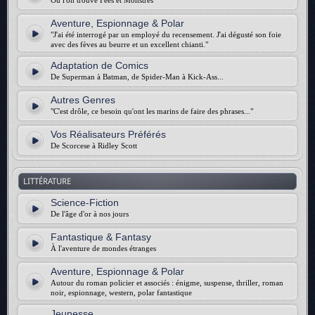
Où l'on trouve Fées et Monstres
Aventure, Espionnage & Polar
"J'ai été interrogé par un employé du recensement. J'ai dégusté son foie
avec des fèves au beurre et un excellent chianti."
Adaptation de Comics
De Superman à Batman, de Spider-Man à Kick-Ass...
Autres Genres
"C'est drôle, ce besoin qu'ont les marins de faire des phrases..."
Vos Réalisateurs Préférés
De Scorcese à Ridley Scott
LITTÉRATURE
Science-Fiction
De l'âge d'or à nos jours
Fantastique & Fantasy
À l'aventure de mondes étranges
Aventure, Espionnage & Polar
Autour du roman policier et associés : énigme, suspense, thriller, roman
noir, espionnage, western, polar fantastique
Jeunesse