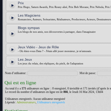
Prix
Prix Hugo, Saturn Awards, Prix Rosny aîné, Prix Bob Morane, Prix Nebula, Prix 
Les Magiciens
Romanciers, Auteurs, Scénaristes, Réalisateurs, Producteurs, Acteurs, Dessinateurs.
Blogs sympas
Les blogs de nos amis, nos découvertes à partager, dans l'imaginaire
Jeux Vidéo - Jeux de Rôle
- Où étiez-vous Data ? - J'étais allé jouer monsieur, je m'amusais.
Les Jeux
Les jeux du relais, des répliques, du pitch, de l'adaptation
Nom d’utilisateur:
Mot de passe:
Qui est en ligne
Au total il y a
171
utilisateurs en ligne :: 0 enregistré, 0 invisible et 171 invités (d’après le
Le record du nombre d’utilisateurs en ligne est de
866
, le Jeudi 16 Mai 2024, 13h04
Utilisateurs enregistrés: Aucun utilisateur enregistré
Légende:
Administrateurs
,
Utilisateurs enregistrés
Statistiques