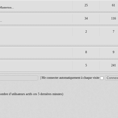
25
61
Masterton...
34
116
..
2
7
8
9
5
241
|
Me connecter automatiquement à chaque visite
 nombre d’utilisateurs actifs ces 5 dernières minutes)