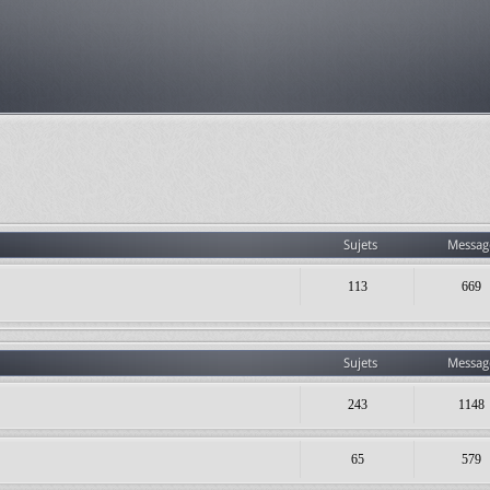
Sujets
Messag
113
669
Sujets
Messag
243
1148
65
579