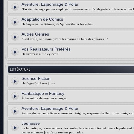
Aventure, Espionnage & Polar
"J'ai été interrogé par un employé du recensement. J'ai dégusté son foie avec des f
Adaptation de Comics
De Superman à Batman, de Spider-Man à Kick-Ass...
Autres Genres
"C'est drôle, ce besoin qu'ont les marins de faire des phrases..."
Vos Réalisateurs Préférés
De Scorcese à Ridley Scott
LITTÉRATURE
Science-Fiction
De l'âge d'or à nos jours
Fantastique & Fantasy
À l'aventure de mondes étranges
Aventure, Espionnage & Polar
Autour du roman policier et associés : énigme, suspense, thriller, roman noir, esp
Jeunesse
Le fantastique, le merveilleux, les contes, la science-fiction et même le polar ont 
petites enfances jusqu'aux romans pour ados.