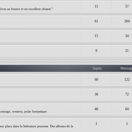
15
57
èves au beurre et un excellent chianti."
61
264
15
34
9
21
Sujets
Messag
60
122
36
72
46
64
ionnage, western, polar fantastique
1
1
leur place dans la littérature jeunesse. Des albums de la