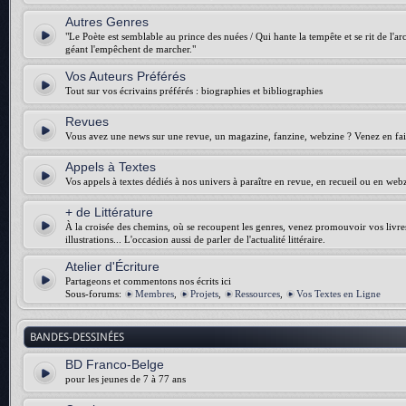
Autres Genres
"Le Poète est semblable au prince des nuées / Qui hante la tempête et se rit de l'arch
géant l'empêchent de marcher."
Vos Auteurs Préférés
Tout sur vos écrivains préférés : biographies et bibliographies
Revues
Vous avez une news sur une revue, un magazine, fanzine, webzine ? Venez en fair
Appels à Textes
Vos appels à textes dédiés à nos univers à paraître en revue, en recueil ou en web
+ de Littérature
À la croisée des chemins, où se recoupent les genres, venez promouvoir vos livres :
illustrations... L'occasion aussi de parler de l'actualité littéraire.
Atelier d'Écriture
Partageons et commentons nos écrits ici
Sous-forums:
Membres
,
Projets
,
Ressources
,
Vos Textes en Ligne
BANDES-DESSINÉES
BD Franco-Belge
pour les jeunes de 7 à 77 ans