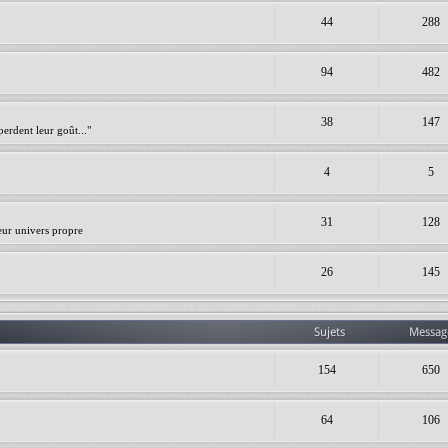
44
288
94
482
38
147
erdent leur goût..."
4
5
31
128
leur univers propre
26
145
Sujets
Messag
154
650
64
106