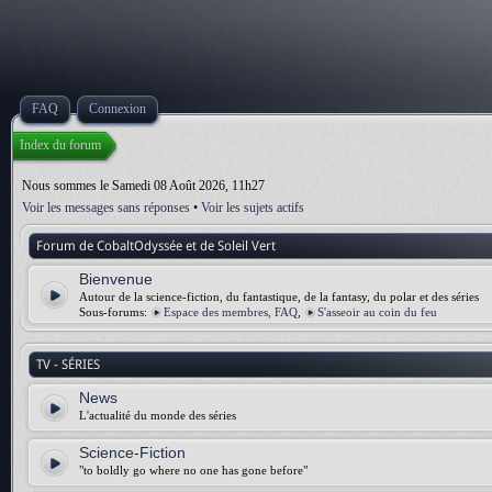
FAQ
Connexion
Index du forum
Nous sommes le Samedi 08 Août 2026, 11h27
Voir les messages sans réponses
•
Voir les sujets actifs
Forum de CobaltOdyssée et de Soleil Vert
Bienvenue
Autour de la science-fiction, du fantastique, de la fantasy, du polar et des séries
Sous-forums:
Espace des membres, FAQ
,
S'asseoir au coin du feu
TV - SÉRIES
News
L'actualité du monde des séries
Science-Fiction
"to boldly go where no one has gone before"