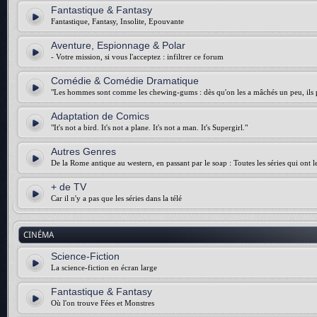
Fantastique & Fantasy
Fantastique, Fantasy, Insolite, Epouvante
Aventure, Espionnage & Polar
- Votre mission, si vous l'acceptez : infiltrer ce forum
Comédie & Comédie Dramatique
"Les hommes sont comme les chewing-gums : dès qu'on les a mâchés un peu, ils p
Adaptation de Comics
"It's not a bird. It's not a plane. It's not a man. It's Supergirl."
Autres Genres
De la Rome antique au western, en passant par le soap : Toutes les séries qui ont 
+ de TV
Car il n'y a pas que les séries dans la télé
CINÉMA
Science-Fiction
La science-fiction en écran large
Fantastique & Fantasy
Où l'on trouve Fées et Monstres