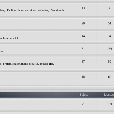
13
39
er; / Exilé sur le sol au milieu des huées, / Ses ailes de
29
51
14
34
e l'annonce ici.
51
156
zine
37
89
 projets, souscriptions, recueils, anthologies,
18
60
Sujets
Messag
71
139