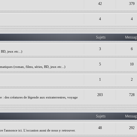
42
379
4
4
Sujets
Messag
3
6
BD, jeux etc...)
5
10
matiques (roman, films, séries, BD, jeux etc...)
1
2
203
728
ire : des créatures de légende aux extraterrestres, voyage
Sujets
Messag
48
292
re l'annonce ici. L'occasion aussi de nous y retrouver.