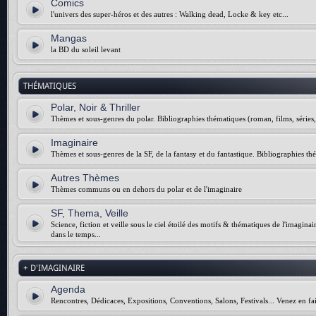
Comics
l'univers des super-héros et des autres : Walking dead, Locke & key etc...
Mangas
la BD du soleil levant
THÉMATIQUES
Polar, Noir & Thriller
Thèmes et sous-genres du polar. Bibliographies thématiques (roman, films, séries, 
Imaginaire
Thèmes et sous-genres de la SF, de la fantasy et du fantastique. Bibliographies thé
Autres Thèmes
Thèmes communs ou en dehors du polar et de l'imaginaire
SF, Thema, Veille
Science, fiction et veille sous le ciel étoilé des motifs & thématiques de l'imagina
dans le temps...
+ D'IMAGINAIRE
Agenda
Rencontres, Dédicaces, Expositions, Conventions, Salons, Festivals... Venez en fai