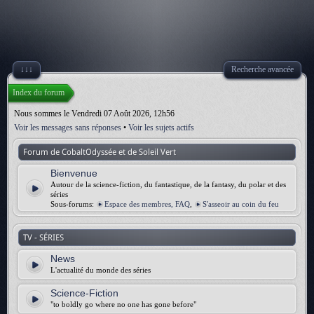
↓↓↓
Recherche avancée
Index du forum
Nous sommes le Vendredi 07 Août 2026, 12h56
Voir les messages sans réponses
•
Voir les sujets actifs
Forum de CobaltOdyssée et de Soleil Vert
Bienvenue
Autour de la science-fiction, du fantastique, de la fantasy, du polar et des
séries
Sous-forums:
Espace des membres, FAQ
,
S'asseoir au coin du feu
TV - SÉRIES
News
L'actualité du monde des séries
Science-Fiction
"to boldly go where no one has gone before"