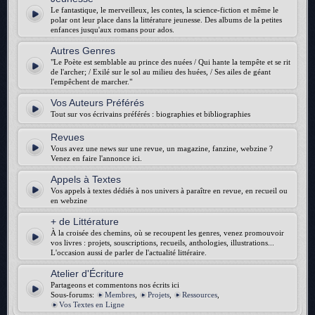
Le fantastique, le merveilleux, les contes, la science-fiction et même le
polar ont leur place dans la littérature jeunesse. Des albums de la petites
enfances jusqu'aux romans pour ados.
Autres Genres
"Le Poète est semblable au prince des nuées / Qui hante la tempête et se rit
de l'archer; / Exilé sur le sol au milieu des huées, / Ses ailes de géant
l'empêchent de marcher."
Vos Auteurs Préférés
Tout sur vos écrivains préférés : biographies et bibliographies
Revues
Vous avez une news sur une revue, un magazine, fanzine, webzine ?
Venez en faire l'annonce ici.
Appels à Textes
Vos appels à textes dédiés à nos univers à paraître en revue, en recueil ou
en webzine
+ de Littérature
À la croisée des chemins, où se recoupent les genres, venez promouvoir
vos livres : projets, souscriptions, recueils, anthologies, illustrations...
L'occasion aussi de parler de l'actualité littéraire.
Atelier d'Écriture
Partageons et commentons nos écrits ici
Sous-forums:
Membres
,
Projets
,
Ressources
,
Vos Textes en Ligne