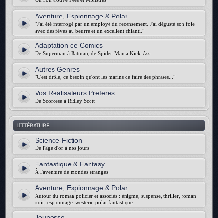
Où l'on trouve Fées et Monstres
Aventure, Espionnage & Polar
"J'ai été interrogé par un employé du recensement. J'ai dégusté son foie
avec des fèves au beurre et un excellent chianti."
Adaptation de Comics
De Superman à Batman, de Spider-Man à Kick-Ass...
Autres Genres
"C'est drôle, ce besoin qu'ont les marins de faire des phrases..."
Vos Réalisateurs Préférés
De Scorcese à Ridley Scott
LITTÉRATURE
Science-Fiction
De l'âge d'or à nos jours
Fantastique & Fantasy
À l'aventure de mondes étranges
Aventure, Espionnage & Polar
Autour du roman policier et associés : énigme, suspense, thriller, roman
noir, espionnage, western, polar fantastique
Jeunesse