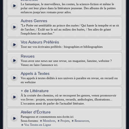
Le fantastique, le merveilleux, les contes, la science-fiction et même le
polar ont leur place dans la littérature jeunesse. Des albums de la petites
enfances jusqu'aux romans pour ados.
Autres Genres
"Le Poète est semblable au prince des nuées / Qui hante la tempête et se rit
de l'archer; / Exilé sur le sol au milieu des huées, / Ses ailes de géant
l'empêchent de marcher."
Vos Auteurs Préférés
Tout sur vos écrivains préférés : biographies et bibliographies
Revues
Vous avez une news sur une revue, un magazine, fanzine, webzine ?
Venez en faire l'annonce ici.
Appels à Textes
Vos appels à textes dédiés à nos univers à paraître en revue, en recueil ou
en webzine
+ de Littérature
À la croisée des chemins, où se recoupent les genres, venez promouvoir
vos livres : projets, souscriptions, recueils, anthologies, illustrations...
L'occasion aussi de parler de l'actualité littéraire.
Atelier d'Écriture
Partageons et commentons nos écrits ici
Sous-forums:
Membres
,
Projets
,
Ressources
,
Vos Textes en Ligne