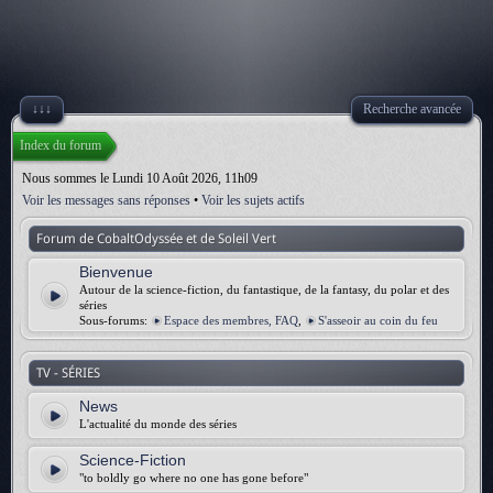
↓↓↓
Recherche avancée
Index du forum
Nous sommes le Lundi 10 Août 2026, 11h09
Voir les messages sans réponses
•
Voir les sujets actifs
Forum de CobaltOdyssée et de Soleil Vert
Bienvenue
Autour de la science-fiction, du fantastique, de la fantasy, du polar et des
séries
Sous-forums:
Espace des membres, FAQ
,
S'asseoir au coin du feu
TV - SÉRIES
News
L'actualité du monde des séries
Science-Fiction
"to boldly go where no one has gone before"