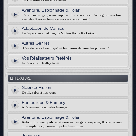
Où l'on trouve Fées et Monstres
Aventure, Espionnage & Polar
"J'ai été interrogé par un employé du recensement. J'ai dégusté son foie
avec des fèves au beurre et un excellent chianti."
Adaptation de Comics
De Superman à Batman, de Spider-Man à Kick-Ass...
Autres Genres
"C'est drôle, ce besoin qu'ont les marins de faire des phrases..."
Vos Réalisateurs Préférés
De Scorcese à Ridley Scott
LITTÉRATURE
Science-Fiction
De l'âge d'or à nos jours
Fantastique & Fantasy
À l'aventure de mondes étranges
Aventure, Espionnage & Polar
Autour du roman policier et associés : énigme, suspense, thriller, roman
noir, espionnage, western, polar fantastique
Jeunesse