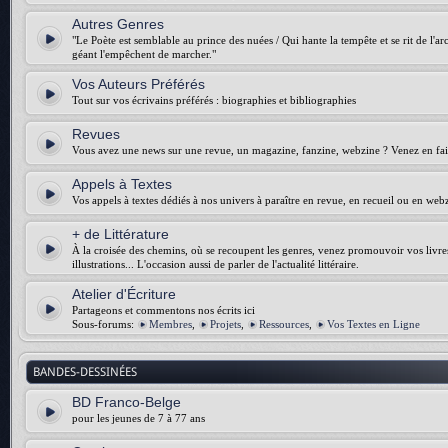
Autres Genres
"Le Poète est semblable au prince des nuées / Qui hante la tempête et se rit de l'arch
géant l'empêchent de marcher."
Vos Auteurs Préférés
Tout sur vos écrivains préférés : biographies et bibliographies
Revues
Vous avez une news sur une revue, un magazine, fanzine, webzine ? Venez en fair
Appels à Textes
Vos appels à textes dédiés à nos univers à paraître en revue, en recueil ou en web
+ de Littérature
À la croisée des chemins, où se recoupent les genres, venez promouvoir vos livres :
illustrations... L'occasion aussi de parler de l'actualité littéraire.
Atelier d'Écriture
Partageons et commentons nos écrits ici
Sous-forums:
Membres
,
Projets
,
Ressources
,
Vos Textes en Ligne
BANDES-DESSINÉES
BD Franco-Belge
pour les jeunes de 7 à 77 ans