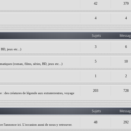
42
379
4
4
Sujets
Messag
3
6
BD, jeux etc...)
5
10
matiques (roman, films, séries, BD, jeux etc...)
1
2
203
728
ire : des créatures de légende aux extraterrestres, voyage
Sujets
Messag
48
292
re l'annonce ici. L'occasion aussi de nous y retrouver.