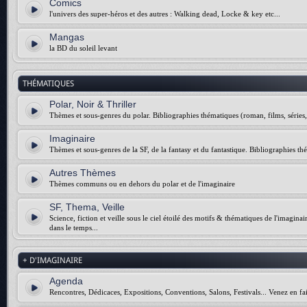
Comics
l'univers des super-héros et des autres : Walking dead, Locke & key etc...
Mangas
la BD du soleil levant
THÉMATIQUES
Polar, Noir & Thriller
Thèmes et sous-genres du polar. Bibliographies thématiques (roman, films, séries, 
Imaginaire
Thèmes et sous-genres de la SF, de la fantasy et du fantastique. Bibliographies thé
Autres Thèmes
Thèmes communs ou en dehors du polar et de l'imaginaire
SF, Thema, Veille
Science, fiction et veille sous le ciel étoilé des motifs & thématiques de l'imagina
dans le temps...
+ D'IMAGINAIRE
Agenda
Rencontres, Dédicaces, Expositions, Conventions, Salons, Festivals... Venez en fai