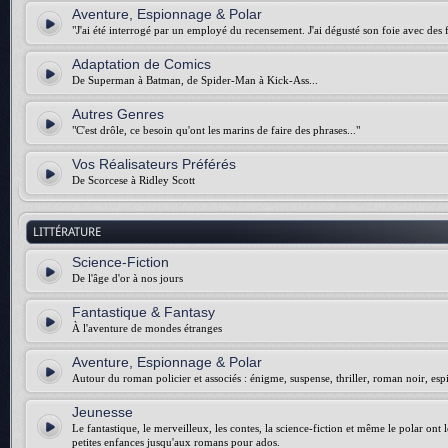
Aventure, Espionnage & Polar
"J'ai été interrogé par un employé du recensement. J'ai dégusté son foie avec des f
Adaptation de Comics
De Superman à Batman, de Spider-Man à Kick-Ass...
Autres Genres
"C'est drôle, ce besoin qu'ont les marins de faire des phrases..."
Vos Réalisateurs Préférés
De Scorcese à Ridley Scott
LITTÉRATURE
Science-Fiction
De l'âge d'or à nos jours
Fantastique & Fantasy
À l'aventure de mondes étranges
Aventure, Espionnage & Polar
Autour du roman policier et associés : énigme, suspense, thriller, roman noir, esp
Jeunesse
Le fantastique, le merveilleux, les contes, la science-fiction et même le polar ont 
petites enfances jusqu'aux romans pour ados.