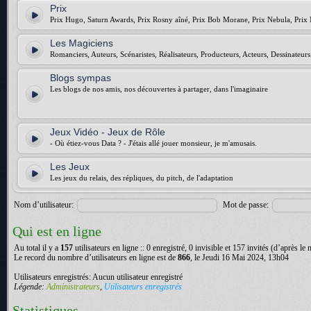
Prix
Prix Hugo, Saturn Awards, Prix Rosny aîné, Prix Bob Morane, Prix Nebula, Prix 
Les Magiciens
Romanciers, Auteurs, Scénaristes, Réalisateurs, Producteurs, Acteurs, Dessinateurs.
Blogs sympas
Les blogs de nos amis, nos découvertes à partager, dans l'imaginaire
Jeux Vidéo - Jeux de Rôle
- Où étiez-vous Data ? - J'étais allé jouer monsieur, je m'amusais.
Les Jeux
Les jeux du relais, des répliques, du pitch, de l'adaptation
Nom d’utilisateur:
Mot de passe:
Qui est en ligne
Au total il y a
157
utilisateurs en ligne :: 0 enregistré, 0 invisible et 157 invités (d’après le
Le record du nombre d’utilisateurs en ligne est de
866
, le Jeudi 16 Mai 2024, 13h04
Utilisateurs enregistrés: Aucun utilisateur enregistré
Légende:
Administrateurs
,
Utilisateurs enregistrés
Statistiques