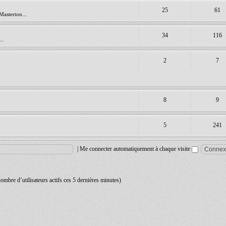
25
61
Masterton...
34
116
..
2
7
8
9
5
241
|
Me connecter automatiquement à chaque visite
 nombre d’utilisateurs actifs ces 5 dernières minutes)