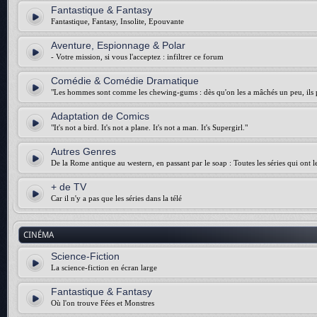
Fantastique & Fantasy
Fantastique, Fantasy, Insolite, Epouvante
Aventure, Espionnage & Polar
- Votre mission, si vous l'acceptez : infiltrer ce forum
Comédie & Comédie Dramatique
"Les hommes sont comme les chewing-gums : dès qu'on les a mâchés un peu, ils p
Adaptation de Comics
"It's not a bird. It's not a plane. It's not a man. It's Supergirl."
Autres Genres
De la Rome antique au western, en passant par le soap : Toutes les séries qui ont 
+ de TV
Car il n'y a pas que les séries dans la télé
CINÉMA
Science-Fiction
La science-fiction en écran large
Fantastique & Fantasy
Où l'on trouve Fées et Monstres