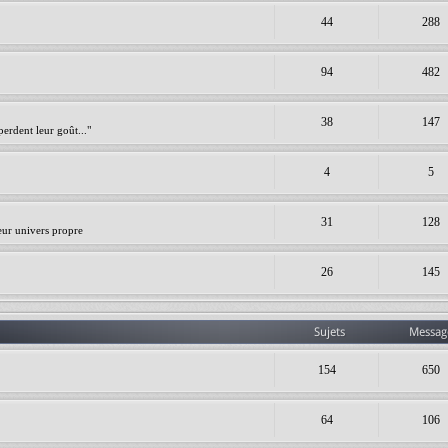
44
288
94
482
38
147
erdent leur goût..."
4
5
31
128
leur univers propre
26
145
Sujets
Messag
154
650
64
106