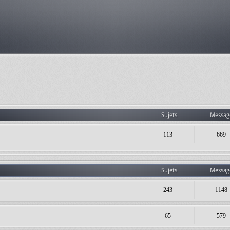
Sujets
Messag
113
669
Sujets
Messag
243
1148
65
579