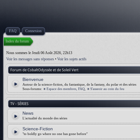
FAQ
Connexion
Index du forum
Nous sommes le Jeudi 06 Août 2026, 22h13
Voir les messages sans réponses
•
Voir les sujets actifs
Forum de CobaltOdyssée et de Soleil Vert
Bienvenue
Autour de la science-fiction, du fantastique, de la fantasy, du polar et des séries
Sous-forums:
Espace des membres, FAQ
,
S'asseoir au coin du feu
TV - SÉRIES
News
L'actualité du monde des séries
Science-Fiction
"to boldly go where no one has gone before"