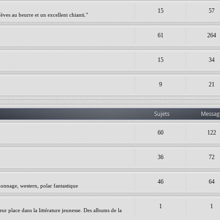
15
57
èves au beurre et un excellent chianti."
61
264
15
34
9
21
Sujets
Messag
60
122
36
72
46
64
ionnage, western, polar fantastique
1
1
leur place dans la littérature jeunesse. Des albums de la