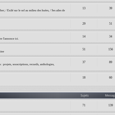
13
39
er; / Exilé sur le sol au milieu des huées, / Ses ailes de
29
51
14
34
e l'annonce ici.
51
156
zine
37
89
 projets, souscriptions, recueils, anthologies,
18
60
Sujets
Messag
71
139