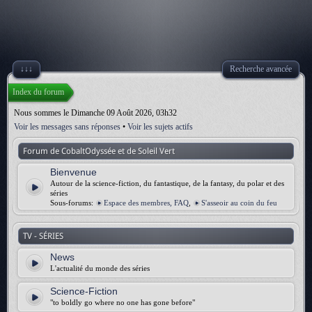
↓↓↓
Recherche avancée
Index du forum
Nous sommes le Dimanche 09 Août 2026, 03h32
Voir les messages sans réponses
•
Voir les sujets actifs
Forum de CobaltOdyssée et de Soleil Vert
Bienvenue
Autour de la science-fiction, du fantastique, de la fantasy, du polar et des
séries
Sous-forums:
Espace des membres, FAQ
,
S'asseoir au coin du feu
TV - SÉRIES
News
L'actualité du monde des séries
Science-Fiction
"to boldly go where no one has gone before"