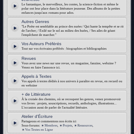
Le fantastique, le merveilleux, les contes, la science-fiction et même le
polar ont leur place dans la littérature jeunesse. Des albums de la petites
enfances jusqu'aux romans pour ados.
Autres Genres
"Le Poète est semblable au prince des nuées / Qui hante la tempête et se rit
de l'archer; / Exilé sur le sol au milieu des huées, / Ses ailes de géant
l'empêchent de marcher."
Vos Auteurs Préférés
Tout sur vos écrivains préférés : biographies et bibliographies
Revues
Vous avez une news sur une revue, un magazine, fanzine, webzine ?
Venez en faire l'annonce ici.
Appels à Textes
Vos appels à textes dédiés à nos univers à paraître en revue, en recueil ou
en webzine
+ de Littérature
À la croisée des chemins, où se recoupent les genres, venez promouvoir
vos livres : projets, souscriptions, recueils, anthologies, illustrations...
L'occasion aussi de parler de l'actualité littéraire.
Atelier d'Écriture
Partageons et commentons nos écrits ici
Sous-forums:
Membres
,
Projets
,
Ressources
,
Vos Textes en Ligne