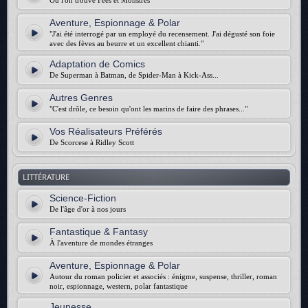
Où l'on trouve Fées et Monstres
Aventure, Espionnage & Polar
"J'ai été interrogé par un employé du recensement. J'ai dégusté son foie
avec des fèves au beurre et un excellent chianti."
Adaptation de Comics
De Superman à Batman, de Spider-Man à Kick-Ass...
Autres Genres
"C'est drôle, ce besoin qu'ont les marins de faire des phrases..."
Vos Réalisateurs Préférés
De Scorcese à Ridley Scott
LITTÉRATURE
Science-Fiction
De l'âge d'or à nos jours
Fantastique & Fantasy
À l'aventure de mondes étranges
Aventure, Espionnage & Polar
Autour du roman policier et associés : énigme, suspense, thriller, roman
noir, espionnage, western, polar fantastique
Jeunesse