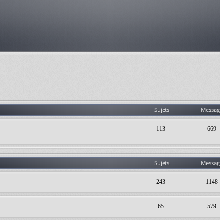
Sujets
Messag
113
669
Sujets
Messag
243
1148
65
579