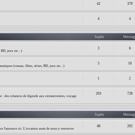
42
379
4
4
Sujets
Messag
3
6
BD, jeux etc...)
5
10
matiques (roman, films, séries, BD, jeux etc...)
1
2
203
728
ire : des créatures de légende aux extraterrestres, voyage
Sujets
Messag
48
292
re l'annonce ici. L'occasion aussi de nous y retrouver.