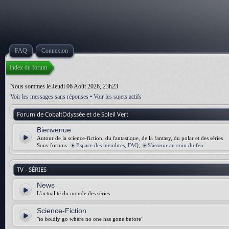
FAQ
Connexion
Index du forum
Nous sommes le Jeudi 06 Août 2026, 23h23
Voir les messages sans réponses
•
Voir les sujets actifs
Forum de CobaltOdyssée et de Soleil Vert
Bienvenue
Autour de la science-fiction, du fantastique, de la fantasy, du polar et des séries
Sous-forums:
Espace des membres, FAQ
,
S'asseoir au coin du feu
TV - SÉRIES
News
L'actualité du monde des séries
Science-Fiction
"to boldly go where no one has gone before"