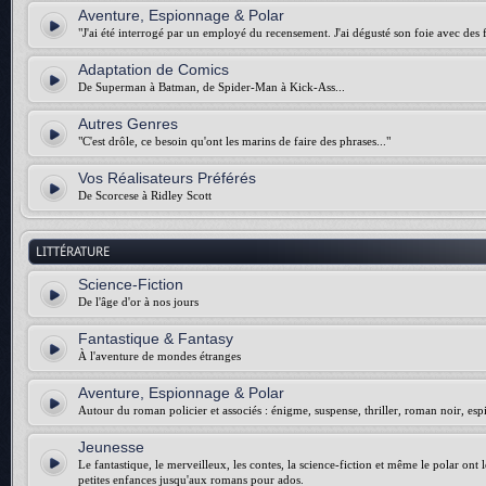
Aventure, Espionnage & Polar
"J'ai été interrogé par un employé du recensement. J'ai dégusté son foie avec des f
Adaptation de Comics
De Superman à Batman, de Spider-Man à Kick-Ass...
Autres Genres
"C'est drôle, ce besoin qu'ont les marins de faire des phrases..."
Vos Réalisateurs Préférés
De Scorcese à Ridley Scott
LITTÉRATURE
Science-Fiction
De l'âge d'or à nos jours
Fantastique & Fantasy
À l'aventure de mondes étranges
Aventure, Espionnage & Polar
Autour du roman policier et associés : énigme, suspense, thriller, roman noir, esp
Jeunesse
Le fantastique, le merveilleux, les contes, la science-fiction et même le polar ont 
petites enfances jusqu'aux romans pour ados.