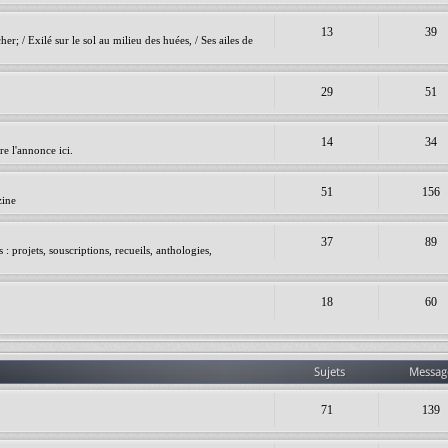
13
39
er; / Exilé sur le sol au milieu des huées, / Ses ailes de
29
51
14
34
e l'annonce ici.
51
156
zine
37
89
 projets, souscriptions, recueils, anthologies,
18
60
Sujets
Messag
71
139