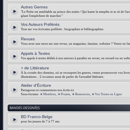
Autres Genres
"Le Poète est semblable au prince des nuées / Qui hante la tempête et se rit de l'arch
géant l'empêchent de marcher."
Vos Auteurs Préférés
Tout sur vos écrivains préférés : biographies et bibliographies
Revues
Vous avez une news sur une revue, un magazine, fanzine, webzine ? Venez en fair
Appels à Textes
Vos appels à textes dédiés à nos univers à paraître en revue, en recueil ou en web
+ de Littérature
À la croisée des chemins, où se recoupent les genres, venez promouvoir vos livres :
illustrations... L'occasion aussi de parler de l'actualité littéraire.
Atelier d'Écriture
Partageons et commentons nos écrits ici
Sous-forums:
Membres
,
Projets
,
Ressources
,
Vos Textes en Ligne
BANDES-DESSINÉES
BD Franco-Belge
pour les jeunes de 7 à 77 ans