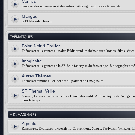
Comics
l'univers des super-héros et des autres : Walking dead, Locke & key etc...
Mangas
la BD du soleil levant
THÉMATIQUES
Polar, Noir & Thriller
Thèmes et sous-genres du polar. Bibliographies thématiques (roman, films, séries, 
Imaginaire
Thèmes et sous-genres de la SF, de la fantasy et du fantastique. Bibliographies thé
Autres Thèmes
Thèmes communs ou en dehors du polar et de l'imaginaire
SF, Thema, Veille
Science, fiction et veille sous le ciel étoilé des motifs & thématiques de l'imagina
dans le temps...
+ D'IMAGINAIRE
Agenda
Rencontres, Dédicaces, Expositions, Conventions, Salons, Festivals... Venez en fai