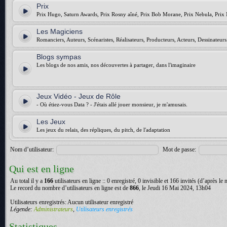
Prix
Prix Hugo, Saturn Awards, Prix Rosny aîné, Prix Bob Morane, Prix Nebula, Prix 
Les Magiciens
Romanciers, Auteurs, Scénaristes, Réalisateurs, Producteurs, Acteurs, Dessinateurs.
Blogs sympas
Les blogs de nos amis, nos découvertes à partager, dans l'imaginaire
Jeux Vidéo - Jeux de Rôle
- Où étiez-vous Data ? - J'étais allé jouer monsieur, je m'amusais.
Les Jeux
Les jeux du relais, des répliques, du pitch, de l'adaptation
Nom d’utilisateur:
Mot de passe:
Qui est en ligne
Au total il y a
166
utilisateurs en ligne :: 0 enregistré, 0 invisible et 166 invités (d’après le
Le record du nombre d’utilisateurs en ligne est de
866
, le Jeudi 16 Mai 2024, 13h04
Utilisateurs enregistrés: Aucun utilisateur enregistré
Légende:
Administrateurs
,
Utilisateurs enregistrés
Statistiques