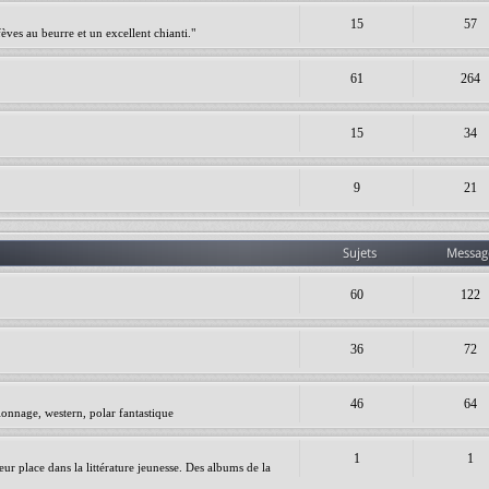
15
57
èves au beurre et un excellent chianti."
61
264
15
34
9
21
Sujets
Messag
60
122
36
72
46
64
ionnage, western, polar fantastique
1
1
leur place dans la littérature jeunesse. Des albums de la