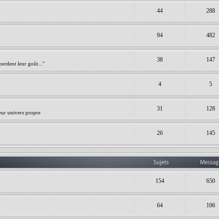
44
288
94
482
38
147
erdent leur goût..."
4
5
31
128
leur univers propre
26
145
Sujets
Messag
154
650
64
106