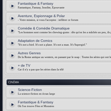
Fantastique & Fantasy
Fantastique, Fantasy, Insolite, Epouvante
Aventure, Espionnage & Polar
- Votre mission, si vous l'acceptez : infiltrer ce forum
Comédie & Comédie Dramatique
"Les hommes sont comme les chewing-gums : dès qu'on les a mâchés un peu, ils p
Adaptation de Comics
"It's not a bird. It's not a plane. It's not a man. It's Supergirl."
Autres Genres
De la Rome antique au western, en passant par le soap : Toutes les séries qui ont 
+ de TV
Car il n'y a pas que les séries dans la télé
CINÉMA
Science-Fiction
La science-fiction en écran large
Fantastique & Fantasy
Où l'on trouve Fées et Monstres