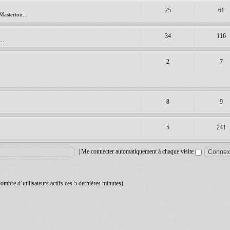
25
61
Masterton...
34
116
..
2
7
8
9
5
241
|
Me connecter automatiquement à chaque visite
 nombre d’utilisateurs actifs ces 5 dernières minutes)