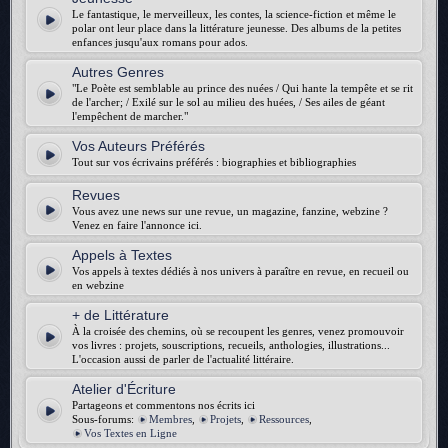
Le fantastique, le merveilleux, les contes, la science-fiction et même le
polar ont leur place dans la littérature jeunesse. Des albums de la petites
enfances jusqu'aux romans pour ados.
Autres Genres
"Le Poète est semblable au prince des nuées / Qui hante la tempête et se rit
de l'archer; / Exilé sur le sol au milieu des huées, / Ses ailes de géant
l'empêchent de marcher."
Vos Auteurs Préférés
Tout sur vos écrivains préférés : biographies et bibliographies
Revues
Vous avez une news sur une revue, un magazine, fanzine, webzine ?
Venez en faire l'annonce ici.
Appels à Textes
Vos appels à textes dédiés à nos univers à paraître en revue, en recueil ou
en webzine
+ de Littérature
À la croisée des chemins, où se recoupent les genres, venez promouvoir
vos livres : projets, souscriptions, recueils, anthologies, illustrations...
L'occasion aussi de parler de l'actualité littéraire.
Atelier d'Écriture
Partageons et commentons nos écrits ici
Sous-forums:
Membres
,
Projets
,
Ressources
,
Vos Textes en Ligne