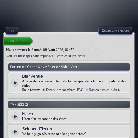
↓↓↓
Recherche avancée
Index du forum
Nous sommes le Samedi 08 Août 2026, 02h52
Voir les messages sans réponses
•
Voir les sujets actifs
Forum de CobaltOdyssée et de Soleil Vert
Bienvenue
Autour de la science-fiction, du fantastique, de la fantasy, du polar et des
séries
Sous-forums:
Espace des membres, FAQ
,
S'asseoir au coin du feu
TV - SÉRIES
News
L'actualité du monde des séries
Science-Fiction
"to boldly go where no one has gone before"