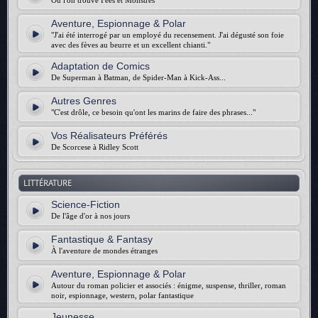
Où l'on trouve Fées et Monstres
Aventure, Espionnage & Polar
"J'ai été interrogé par un employé du recensement. J'ai dégusté son foie
avec des fèves au beurre et un excellent chianti."
Adaptation de Comics
De Superman à Batman, de Spider-Man à Kick-Ass...
Autres Genres
"C'est drôle, ce besoin qu'ont les marins de faire des phrases..."
Vos Réalisateurs Préférés
De Scorcese à Ridley Scott
LITTÉRATURE
Science-Fiction
De l'âge d'or à nos jours
Fantastique & Fantasy
À l'aventure de mondes étranges
Aventure, Espionnage & Polar
Autour du roman policier et associés : énigme, suspense, thriller, roman
noir, espionnage, western, polar fantastique
Jeunesse