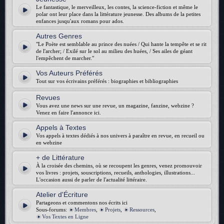
Le fantastique, le merveilleux, les contes, la science-fiction et même le
polar ont leur place dans la littérature jeunesse. Des albums de la petites
enfances jusqu'aux romans pour ados.
Autres Genres
"Le Poète est semblable au prince des nuées / Qui hante la tempête et se rit
de l'archer; / Exilé sur le sol au milieu des huées, / Ses ailes de géant
l'empêchent de marcher."
Vos Auteurs Préférés
Tout sur vos écrivains préférés : biographies et bibliographies
Revues
Vous avez une news sur une revue, un magazine, fanzine, webzine ?
Venez en faire l'annonce ici.
Appels à Textes
Vos appels à textes dédiés à nos univers à paraître en revue, en recueil ou
en webzine
+ de Littérature
À la croisée des chemins, où se recoupent les genres, venez promouvoir
vos livres : projets, souscriptions, recueils, anthologies, illustrations...
L'occasion aussi de parler de l'actualité littéraire.
Atelier d'Écriture
Partageons et commentons nos écrits ici
Sous-forums:
Membres
,
Projets
,
Ressources
,
Vos Textes en Ligne