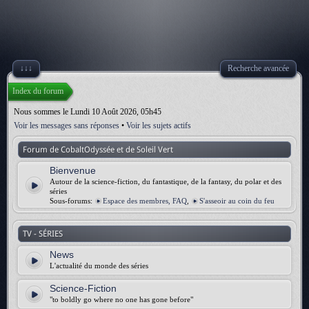
↓↓↓
Recherche avancée
Index du forum
Nous sommes le Lundi 10 Août 2026, 05h45
Voir les messages sans réponses
•
Voir les sujets actifs
Forum de CobaltOdyssée et de Soleil Vert
Bienvenue
Autour de la science-fiction, du fantastique, de la fantasy, du polar et des
séries
Sous-forums:
Espace des membres, FAQ
,
S'asseoir au coin du feu
TV - SÉRIES
News
L'actualité du monde des séries
Science-Fiction
"to boldly go where no one has gone before"