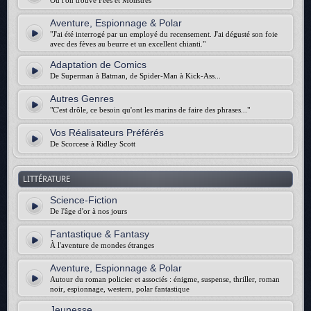
Où l'on trouve Fées et Monstres
Aventure, Espionnage & Polar
"J'ai été interrogé par un employé du recensement. J'ai dégusté son foie
avec des fèves au beurre et un excellent chianti."
Adaptation de Comics
De Superman à Batman, de Spider-Man à Kick-Ass...
Autres Genres
"C'est drôle, ce besoin qu'ont les marins de faire des phrases..."
Vos Réalisateurs Préférés
De Scorcese à Ridley Scott
LITTÉRATURE
Science-Fiction
De l'âge d'or à nos jours
Fantastique & Fantasy
À l'aventure de mondes étranges
Aventure, Espionnage & Polar
Autour du roman policier et associés : énigme, suspense, thriller, roman
noir, espionnage, western, polar fantastique
Jeunesse