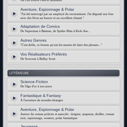
Où l'on trouve Fées et Monstres
Aventure, Espionnage & Polar
"J'ai été interrogé par un employé du recensement. J'ai dégusté son foie
avec des fèves au beurre et un excellent chianti."
Adaptation de Comics
De Superman à Batman, de Spider-Man à Kick-Ass...
Autres Genres
"C'est drôle, ce besoin qu'ont les marins de faire des phrases..."
Vos Réalisateurs Préférés
De Scorcese à Ridley Scott
LITTÉRATURE
Science-Fiction
De l'âge d'or à nos jours
Fantastique & Fantasy
À l'aventure de mondes étranges
Aventure, Espionnage & Polar
Autour du roman policier et associés : énigme, suspense, thriller, roman
noir, espionnage, western, polar fantastique
Jeunesse