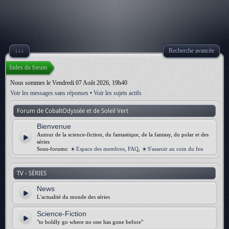
↓↓↓
Recherche avancée
Index du forum
Nous sommes le Vendredi 07 Août 2026, 19h40
Voir les messages sans réponses
•
Voir les sujets actifs
Forum de CobaltOdyssée et de Soleil Vert
Bienvenue
Autour de la science-fiction, du fantastique, de la fantasy, du polar et des
séries
Sous-forums:
Espace des membres, FAQ
,
S'asseoir au coin du feu
TV - SÉRIES
News
L'actualité du monde des séries
Science-Fiction
"to boldly go where no one has gone before"