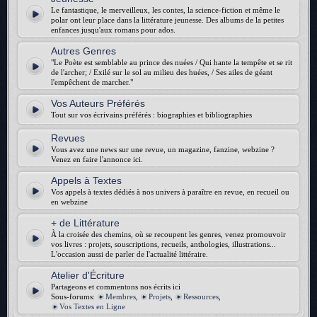
Le fantastique, le merveilleux, les contes, la science-fiction et même le
polar ont leur place dans la littérature jeunesse. Des albums de la petites
enfances jusqu'aux romans pour ados.
Autres Genres
"Le Poète est semblable au prince des nuées / Qui hante la tempête et se rit
de l'archer; / Exilé sur le sol au milieu des huées, / Ses ailes de géant
l'empêchent de marcher."
Vos Auteurs Préférés
Tout sur vos écrivains préférés : biographies et bibliographies
Revues
Vous avez une news sur une revue, un magazine, fanzine, webzine ?
Venez en faire l'annonce ici.
Appels à Textes
Vos appels à textes dédiés à nos univers à paraître en revue, en recueil ou
en webzine
+ de Littérature
À la croisée des chemins, où se recoupent les genres, venez promouvoir
vos livres : projets, souscriptions, recueils, anthologies, illustrations...
L'occasion aussi de parler de l'actualité littéraire.
Atelier d'Écriture
Partageons et commentons nos écrits ici
Sous-forums:
Membres
,
Projets
,
Ressources
,
Vos Textes en Ligne