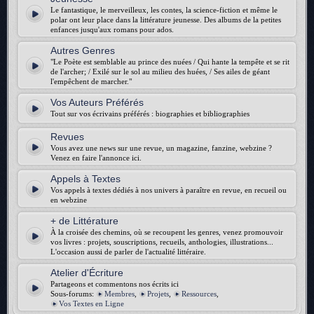
Le fantastique, le merveilleux, les contes, la science-fiction et même le
polar ont leur place dans la littérature jeunesse. Des albums de la petites
enfances jusqu'aux romans pour ados.
Autres Genres
"Le Poète est semblable au prince des nuées / Qui hante la tempête et se rit
de l'archer; / Exilé sur le sol au milieu des huées, / Ses ailes de géant
l'empêchent de marcher."
Vos Auteurs Préférés
Tout sur vos écrivains préférés : biographies et bibliographies
Revues
Vous avez une news sur une revue, un magazine, fanzine, webzine ?
Venez en faire l'annonce ici.
Appels à Textes
Vos appels à textes dédiés à nos univers à paraître en revue, en recueil ou
en webzine
+ de Littérature
À la croisée des chemins, où se recoupent les genres, venez promouvoir
vos livres : projets, souscriptions, recueils, anthologies, illustrations...
L'occasion aussi de parler de l'actualité littéraire.
Atelier d'Écriture
Partageons et commentons nos écrits ici
Sous-forums:
Membres
,
Projets
,
Ressources
,
Vos Textes en Ligne