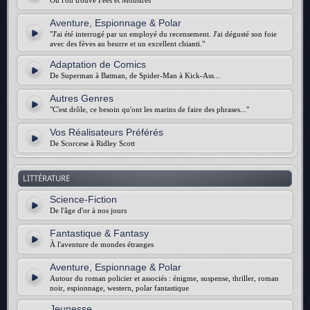
Où l'on trouve Fées et Monstres
Aventure, Espionnage & Polar
"J'ai été interrogé par un employé du recensement. J'ai dégusté son foie
avec des fèves au beurre et un excellent chianti."
Adaptation de Comics
De Superman à Batman, de Spider-Man à Kick-Ass...
Autres Genres
"C'est drôle, ce besoin qu'ont les marins de faire des phrases..."
Vos Réalisateurs Préférés
De Scorcese à Ridley Scott
LITTÉRATURE
Science-Fiction
De l'âge d'or à nos jours
Fantastique & Fantasy
À l'aventure de mondes étranges
Aventure, Espionnage & Polar
Autour du roman policier et associés : énigme, suspense, thriller, roman
noir, espionnage, western, polar fantastique
Jeunesse