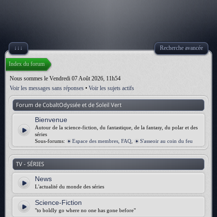
↓↓↓
Recherche avancée
Index du forum
Nous sommes le Vendredi 07 Août 2026, 11h54
Voir les messages sans réponses
•
Voir les sujets actifs
Forum de CobaltOdyssée et de Soleil Vert
Bienvenue
Autour de la science-fiction, du fantastique, de la fantasy, du polar et des
séries
Sous-forums:
Espace des membres, FAQ
,
S'asseoir au coin du feu
TV - SÉRIES
News
L'actualité du monde des séries
Science-Fiction
"to boldly go where no one has gone before"