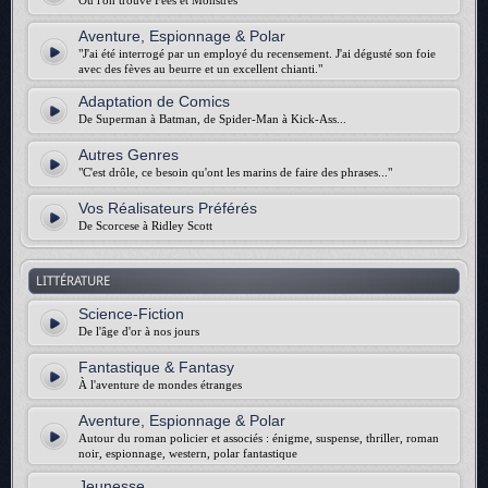
Où l'on trouve Fées et Monstres
Aventure, Espionnage & Polar
"J'ai été interrogé par un employé du recensement. J'ai dégusté son foie
avec des fèves au beurre et un excellent chianti."
Adaptation de Comics
De Superman à Batman, de Spider-Man à Kick-Ass...
Autres Genres
"C'est drôle, ce besoin qu'ont les marins de faire des phrases..."
Vos Réalisateurs Préférés
De Scorcese à Ridley Scott
LITTÉRATURE
Science-Fiction
De l'âge d'or à nos jours
Fantastique & Fantasy
À l'aventure de mondes étranges
Aventure, Espionnage & Polar
Autour du roman policier et associés : énigme, suspense, thriller, roman
noir, espionnage, western, polar fantastique
Jeunesse