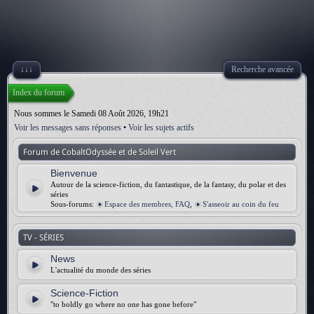
↓↓↓
Recherche avancée
Index du forum
Nous sommes le Samedi 08 Août 2026, 19h21
Voir les messages sans réponses
•
Voir les sujets actifs
Forum de CobaltOdyssée et de Soleil Vert
Bienvenue
Autour de la science-fiction, du fantastique, de la fantasy, du polar et des
séries
Sous-forums:
Espace des membres, FAQ
,
S'asseoir au coin du feu
TV - SÉRIES
News
L'actualité du monde des séries
Science-Fiction
"to boldly go where no one has gone before"