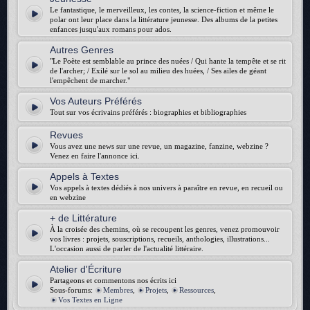
Le fantastique, le merveilleux, les contes, la science-fiction et même le
polar ont leur place dans la littérature jeunesse. Des albums de la petites
enfances jusqu'aux romans pour ados.
Autres Genres
"Le Poète est semblable au prince des nuées / Qui hante la tempête et se rit
de l'archer; / Exilé sur le sol au milieu des huées, / Ses ailes de géant
l'empêchent de marcher."
Vos Auteurs Préférés
Tout sur vos écrivains préférés : biographies et bibliographies
Revues
Vous avez une news sur une revue, un magazine, fanzine, webzine ?
Venez en faire l'annonce ici.
Appels à Textes
Vos appels à textes dédiés à nos univers à paraître en revue, en recueil ou
en webzine
+ de Littérature
À la croisée des chemins, où se recoupent les genres, venez promouvoir
vos livres : projets, souscriptions, recueils, anthologies, illustrations...
L'occasion aussi de parler de l'actualité littéraire.
Atelier d'Écriture
Partageons et commentons nos écrits ici
Sous-forums:
Membres
,
Projets
,
Ressources
,
Vos Textes en Ligne