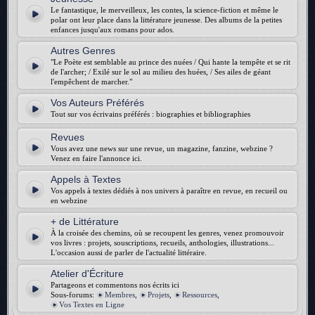
Le fantastique, le merveilleux, les contes, la science-fiction et même le
polar ont leur place dans la littérature jeunesse. Des albums de la petites
enfances jusqu'aux romans pour ados.
Autres Genres
"Le Poète est semblable au prince des nuées / Qui hante la tempête et se rit
de l'archer; / Exilé sur le sol au milieu des huées, / Ses ailes de géant
l'empêchent de marcher."
Vos Auteurs Préférés
Tout sur vos écrivains préférés : biographies et bibliographies
Revues
Vous avez une news sur une revue, un magazine, fanzine, webzine ?
Venez en faire l'annonce ici.
Appels à Textes
Vos appels à textes dédiés à nos univers à paraître en revue, en recueil ou
en webzine
+ de Littérature
À la croisée des chemins, où se recoupent les genres, venez promouvoir
vos livres : projets, souscriptions, recueils, anthologies, illustrations...
L'occasion aussi de parler de l'actualité littéraire.
Atelier d'Écriture
Partageons et commentons nos écrits ici
Sous-forums:
Membres
,
Projets
,
Ressources
,
Vos Textes en Ligne