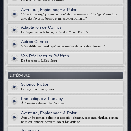
Où l'on trouve Fées et Monstres
Aventure, Espionnage & Polar
"J'ai été interrogé par un employé du recensement. J'ai dégusté son foie
avec des fèves au beurre et un excellent chianti."
Adaptation de Comics
De Superman à Batman, de Spider-Man à Kick-Ass...
Autres Genres
"C'est drôle, ce besoin qu'ont les marins de faire des phrases..."
Vos Réalisateurs Préférés
De Scorcese à Ridley Scott
LITTÉRATURE
Science-Fiction
De l'âge d'or à nos jours
Fantastique & Fantasy
À l'aventure de mondes étranges
Aventure, Espionnage & Polar
Autour du roman policier et associés : énigme, suspense, thriller, roman
noir, espionnage, western, polar fantastique
Jeunesse