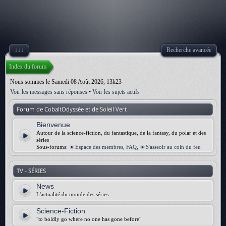
↓↓↓
Recherche avancée
Index du forum
Nous sommes le Samedi 08 Août 2026, 13h23
Voir les messages sans réponses
•
Voir les sujets actifs
Forum de CobaltOdyssée et de Soleil Vert
Bienvenue
Autour de la science-fiction, du fantastique, de la fantasy, du polar et des
séries
Sous-forums:
Espace des membres, FAQ
,
S'asseoir au coin du feu
TV - SÉRIES
News
L'actualité du monde des séries
Science-Fiction
"to boldly go where no one has gone before"