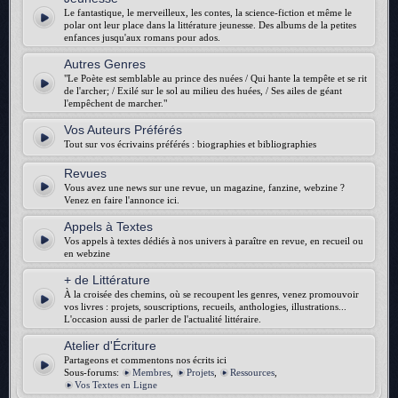
Le fantastique, le merveilleux, les contes, la science-fiction et même le
polar ont leur place dans la littérature jeunesse. Des albums de la petites
enfances jusqu'aux romans pour ados.
Autres Genres
"Le Poète est semblable au prince des nuées / Qui hante la tempête et se rit
de l'archer; / Exilé sur le sol au milieu des huées, / Ses ailes de géant
l'empêchent de marcher."
Vos Auteurs Préférés
Tout sur vos écrivains préférés : biographies et bibliographies
Revues
Vous avez une news sur une revue, un magazine, fanzine, webzine ?
Venez en faire l'annonce ici.
Appels à Textes
Vos appels à textes dédiés à nos univers à paraître en revue, en recueil ou
en webzine
+ de Littérature
À la croisée des chemins, où se recoupent les genres, venez promouvoir
vos livres : projets, souscriptions, recueils, anthologies, illustrations...
L'occasion aussi de parler de l'actualité littéraire.
Atelier d'Écriture
Partageons et commentons nos écrits ici
Sous-forums:
Membres
,
Projets
,
Ressources
,
Vos Textes en Ligne