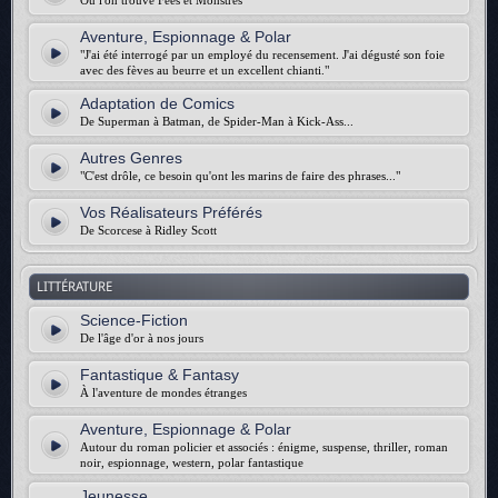
Où l'on trouve Fées et Monstres
Aventure, Espionnage & Polar
"J'ai été interrogé par un employé du recensement. J'ai dégusté son foie
avec des fèves au beurre et un excellent chianti."
Adaptation de Comics
De Superman à Batman, de Spider-Man à Kick-Ass...
Autres Genres
"C'est drôle, ce besoin qu'ont les marins de faire des phrases..."
Vos Réalisateurs Préférés
De Scorcese à Ridley Scott
LITTÉRATURE
Science-Fiction
De l'âge d'or à nos jours
Fantastique & Fantasy
À l'aventure de mondes étranges
Aventure, Espionnage & Polar
Autour du roman policier et associés : énigme, suspense, thriller, roman
noir, espionnage, western, polar fantastique
Jeunesse