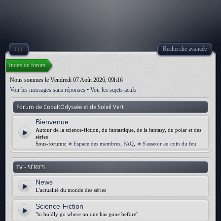
↓↓↓
Recherche avancée
Index du forum
Nous sommes le Vendredi 07 Août 2026, 09h16
Voir les messages sans réponses
•
Voir les sujets actifs
Forum de CobaltOdyssée et de Soleil Vert
Bienvenue
Autour de la science-fiction, du fantastique, de la fantasy, du polar et des
séries
Sous-forums:
Espace des membres, FAQ
,
S'asseoir au coin du feu
TV - SÉRIES
News
L'actualité du monde des séries
Science-Fiction
"to boldly go where no one has gone before"