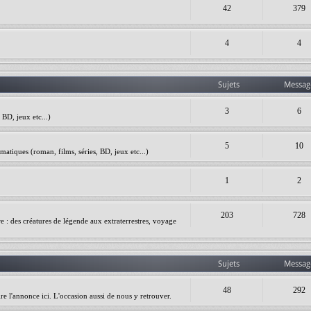
42
379
4
4
Sujets
Messag
3
6
BD, jeux etc...)
5
10
matiques (roman, films, séries, BD, jeux etc...)
1
2
203
728
ire : des créatures de légende aux extraterrestres, voyage
Sujets
Messag
48
292
re l'annonce ici. L'occasion aussi de nous y retrouver.