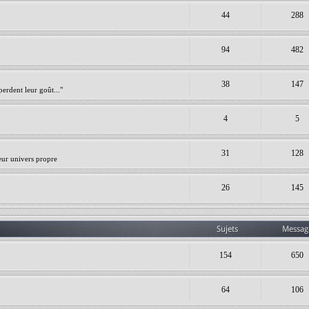
44
288
94
482
38
147
erdent leur goût..."
4
5
31
128
leur univers propre
26
145
Sujets
Messag
154
650
64
106