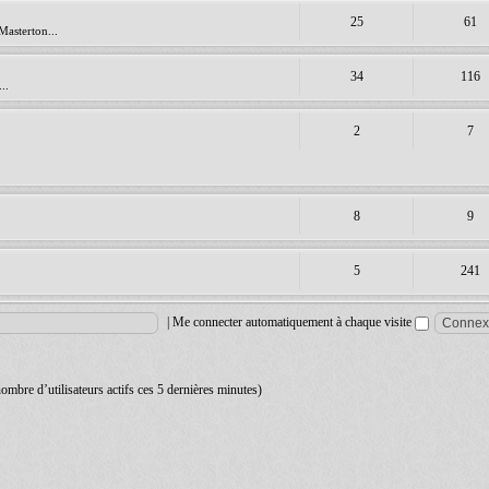
25
61
Masterton...
34
116
..
2
7
8
9
5
241
|
Me connecter automatiquement à chaque visite
 nombre d’utilisateurs actifs ces 5 dernières minutes)