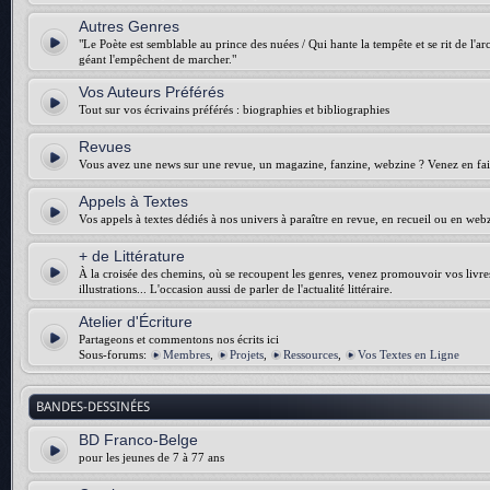
Autres Genres
"Le Poète est semblable au prince des nuées / Qui hante la tempête et se rit de l'arch
géant l'empêchent de marcher."
Vos Auteurs Préférés
Tout sur vos écrivains préférés : biographies et bibliographies
Revues
Vous avez une news sur une revue, un magazine, fanzine, webzine ? Venez en fair
Appels à Textes
Vos appels à textes dédiés à nos univers à paraître en revue, en recueil ou en web
+ de Littérature
À la croisée des chemins, où se recoupent les genres, venez promouvoir vos livres :
illustrations... L'occasion aussi de parler de l'actualité littéraire.
Atelier d'Écriture
Partageons et commentons nos écrits ici
Sous-forums:
Membres
,
Projets
,
Ressources
,
Vos Textes en Ligne
BANDES-DESSINÉES
BD Franco-Belge
pour les jeunes de 7 à 77 ans