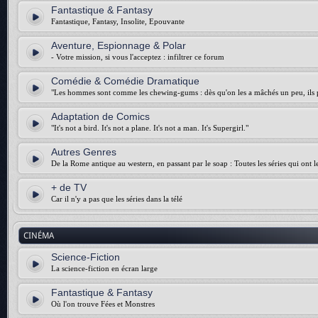
Fantastique & Fantasy
Fantastique, Fantasy, Insolite, Epouvante
Aventure, Espionnage & Polar
- Votre mission, si vous l'acceptez : infiltrer ce forum
Comédie & Comédie Dramatique
"Les hommes sont comme les chewing-gums : dès qu'on les a mâchés un peu, ils p
Adaptation de Comics
"It's not a bird. It's not a plane. It's not a man. It's Supergirl."
Autres Genres
De la Rome antique au western, en passant par le soap : Toutes les séries qui ont 
+ de TV
Car il n'y a pas que les séries dans la télé
CINÉMA
Science-Fiction
La science-fiction en écran large
Fantastique & Fantasy
Où l'on trouve Fées et Monstres