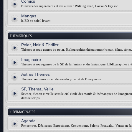
Comics
l'univers des super-héros et des autres : Walking dead, Locke & key etc...
Mangas
la BD du soleil levant
THÉMATIQUES
Polar, Noir & Thriller
Thèmes et sous-genres du polar. Bibliographies thématiques (roman, films, séries, 
Imaginaire
Thèmes et sous-genres de la SF, de la fantasy et du fantastique. Bibliographies thé
Autres Thèmes
Thèmes communs ou en dehors du polar et de l'imaginaire
SF, Thema, Veille
Science, fiction et veille sous le ciel étoilé des motifs & thématiques de l'imagina
dans le temps...
+ D'IMAGINAIRE
Agenda
Rencontres, Dédicaces, Expositions, Conventions, Salons, Festivals... Venez en fai