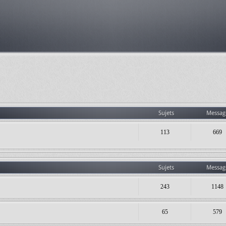
Sujets
Messag
113
669
Sujets
Messag
243
1148
65
579