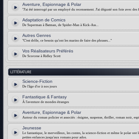
Aventure, Espionnage & Polar
"J'ai été interrogé par un employé du recensement. J'ai dégusté son foie avec des f
Adaptation de Comics
De Superman à Batman, de Spider-Man à Kick-Ass...
Autres Genres
"C'est drôle, ce besoin qu'ont les marins de faire des phrases..."
Vos Réalisateurs Préférés
De Scorcese à Ridley Scott
LITTÉRATURE
Science-Fiction
De l'âge d'or à nos jours
Fantastique & Fantasy
À l'aventure de mondes étranges
Aventure, Espionnage & Polar
Autour du roman policier et associés : énigme, suspense, thriller, roman noir, esp
Jeunesse
Le fantastique, le merveilleux, les contes, la science-fiction et même le polar ont 
petites enfances jusqu'aux romans pour ados.