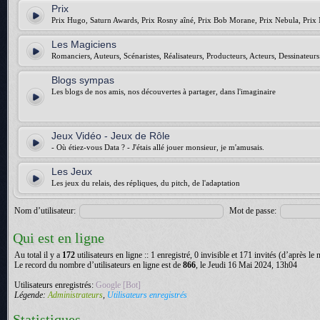
Prix
Prix Hugo, Saturn Awards, Prix Rosny aîné, Prix Bob Morane, Prix Nebula, Prix 
Les Magiciens
Romanciers, Auteurs, Scénaristes, Réalisateurs, Producteurs, Acteurs, Dessinateurs.
Blogs sympas
Les blogs de nos amis, nos découvertes à partager, dans l'imaginaire
Jeux Vidéo - Jeux de Rôle
- Où étiez-vous Data ? - J'étais allé jouer monsieur, je m'amusais.
Les Jeux
Les jeux du relais, des répliques, du pitch, de l'adaptation
Nom d’utilisateur:
Mot de passe:
Qui est en ligne
Au total il y a
172
utilisateurs en ligne :: 1 enregistré, 0 invisible et 171 invités (d’après le
Le record du nombre d’utilisateurs en ligne est de
866
, le Jeudi 16 Mai 2024, 13h04
Utilisateurs enregistrés:
Google [Bot]
Légende:
Administrateurs
,
Utilisateurs enregistrés
Statistiques