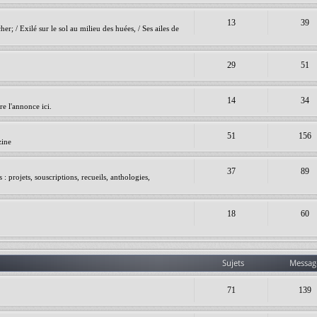
13
39
er; / Exilé sur le sol au milieu des huées, / Ses ailes de
29
51
14
34
e l'annonce ici.
51
156
zine
37
89
 projets, souscriptions, recueils, anthologies,
18
60
Sujets
Messag
71
139