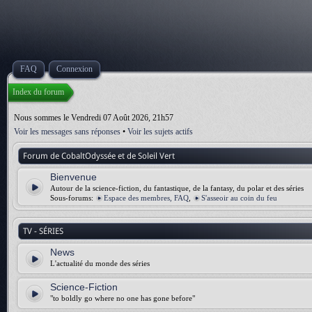
FAQ
Connexion
Index du forum
Nous sommes le Vendredi 07 Août 2026, 21h57
Voir les messages sans réponses
•
Voir les sujets actifs
Forum de CobaltOdyssée et de Soleil Vert
Bienvenue
Autour de la science-fiction, du fantastique, de la fantasy, du polar et des séries
Sous-forums:
Espace des membres, FAQ
,
S'asseoir au coin du feu
TV - SÉRIES
News
L'actualité du monde des séries
Science-Fiction
"to boldly go where no one has gone before"