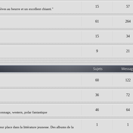
15
57
èves au beurre et un excellent chianti."
61
264
15
34
9
21
Sujets
Messag
60
122
36
72
46
64
ionnage, western, polar fantastique
1
1
leur place dans la littérature jeunesse. Des albums de la