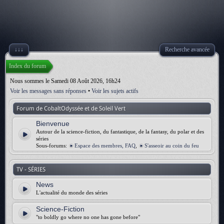
↓↓↓
Recherche avancée
Index du forum
Nous sommes le Samedi 08 Août 2026, 16h24
Voir les messages sans réponses
•
Voir les sujets actifs
Forum de CobaltOdyssée et de Soleil Vert
Bienvenue
Autour de la science-fiction, du fantastique, de la fantasy, du polar et des
séries
Sous-forums:
Espace des membres, FAQ
,
S'asseoir au coin du feu
TV - SÉRIES
News
L'actualité du monde des séries
Science-Fiction
"to boldly go where no one has gone before"