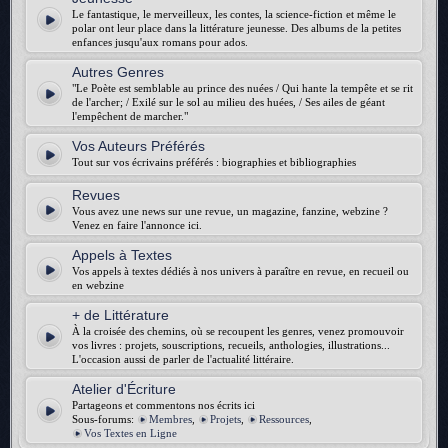
Le fantastique, le merveilleux, les contes, la science-fiction et même le
polar ont leur place dans la littérature jeunesse. Des albums de la petites
enfances jusqu'aux romans pour ados.
Autres Genres
"Le Poète est semblable au prince des nuées / Qui hante la tempête et se rit
de l'archer; / Exilé sur le sol au milieu des huées, / Ses ailes de géant
l'empêchent de marcher."
Vos Auteurs Préférés
Tout sur vos écrivains préférés : biographies et bibliographies
Revues
Vous avez une news sur une revue, un magazine, fanzine, webzine ?
Venez en faire l'annonce ici.
Appels à Textes
Vos appels à textes dédiés à nos univers à paraître en revue, en recueil ou
en webzine
+ de Littérature
À la croisée des chemins, où se recoupent les genres, venez promouvoir
vos livres : projets, souscriptions, recueils, anthologies, illustrations...
L'occasion aussi de parler de l'actualité littéraire.
Atelier d'Écriture
Partageons et commentons nos écrits ici
Sous-forums:
Membres
,
Projets
,
Ressources
,
Vos Textes en Ligne