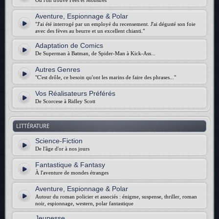
Où l'on trouve Fées et Monstres
Aventure, Espionnage & Polar
"J'ai été interrogé par un employé du recensement. J'ai dégusté son foie
avec des fèves au beurre et un excellent chianti."
Adaptation de Comics
De Superman à Batman, de Spider-Man à Kick-Ass...
Autres Genres
"C'est drôle, ce besoin qu'ont les marins de faire des phrases..."
Vos Réalisateurs Préférés
De Scorcese à Ridley Scott
LITTÉRATURE
Science-Fiction
De l'âge d'or à nos jours
Fantastique & Fantasy
À l'aventure de mondes étranges
Aventure, Espionnage & Polar
Autour du roman policier et associés : énigme, suspense, thriller, roman
noir, espionnage, western, polar fantastique
Jeunesse