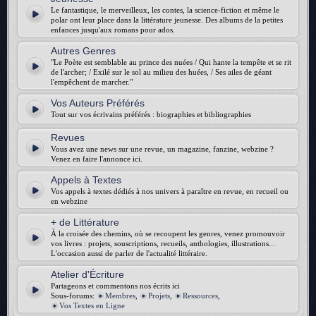
Le fantastique, le merveilleux, les contes, la science-fiction et même le
polar ont leur place dans la littérature jeunesse. Des albums de la petites
enfances jusqu'aux romans pour ados.
Autres Genres
"Le Poète est semblable au prince des nuées / Qui hante la tempête et se rit
de l'archer; / Exilé sur le sol au milieu des huées, / Ses ailes de géant
l'empêchent de marcher."
Vos Auteurs Préférés
Tout sur vos écrivains préférés : biographies et bibliographies
Revues
Vous avez une news sur une revue, un magazine, fanzine, webzine ?
Venez en faire l'annonce ici.
Appels à Textes
Vos appels à textes dédiés à nos univers à paraître en revue, en recueil ou
en webzine
+ de Littérature
À la croisée des chemins, où se recoupent les genres, venez promouvoir
vos livres : projets, souscriptions, recueils, anthologies, illustrations...
L'occasion aussi de parler de l'actualité littéraire.
Atelier d'Écriture
Partageons et commentons nos écrits ici
Sous-forums:
Membres
,
Projets
,
Ressources
,
Vos Textes en Ligne