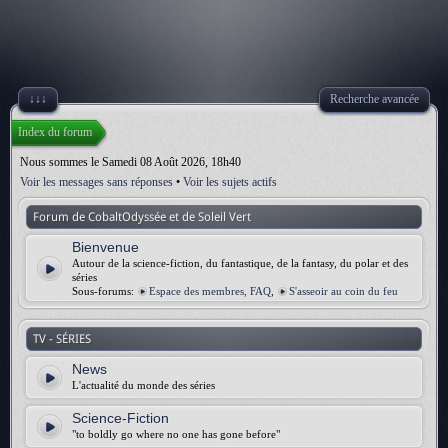
↓↓↓
Recherche avancée
Index du forum
Nous sommes le Samedi 08 Août 2026, 18h40
Voir les messages sans réponses
•
Voir les sujets actifs
Forum de CobaltOdyssée et de Soleil Vert
Bienvenue
Autour de la science-fiction, du fantastique, de la fantasy, du polar et des
séries
Sous-forums:
Espace des membres, FAQ
,
S'asseoir au coin du feu
TV - SÉRIES
News
L'actualité du monde des séries
Science-Fiction
"to boldly go where no one has gone before"