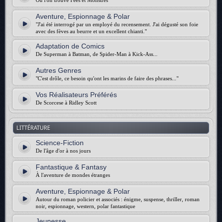
Où l'on trouve Fées et Monstres
Aventure, Espionnage & Polar
"J'ai été interrogé par un employé du recensement. J'ai dégusté son foie
avec des fèves au beurre et un excellent chianti."
Adaptation de Comics
De Superman à Batman, de Spider-Man à Kick-Ass...
Autres Genres
"C'est drôle, ce besoin qu'ont les marins de faire des phrases..."
Vos Réalisateurs Préférés
De Scorcese à Ridley Scott
LITTÉRATURE
Science-Fiction
De l'âge d'or à nos jours
Fantastique & Fantasy
À l'aventure de mondes étranges
Aventure, Espionnage & Polar
Autour du roman policier et associés : énigme, suspense, thriller, roman
noir, espionnage, western, polar fantastique
Jeunesse