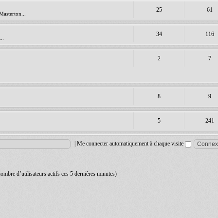
25
61
Masterton...
34
116
..
2
7
8
9
5
241
|
Me connecter automatiquement à chaque visite
 nombre d’utilisateurs actifs ces 5 dernières minutes)