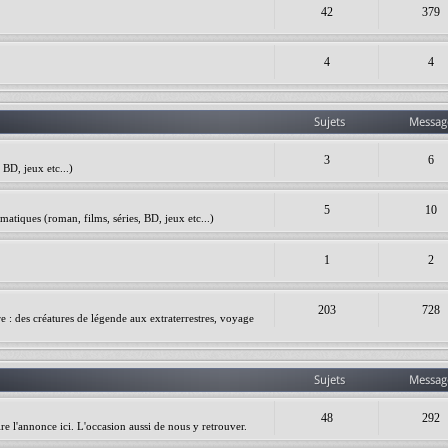
42
379
4
4
Sujets
Messag
3
6
BD, jeux etc...)
5
10
matiques (roman, films, séries, BD, jeux etc...)
1
2
203
728
ire : des créatures de légende aux extraterrestres, voyage
Sujets
Messag
48
292
re l'annonce ici. L'occasion aussi de nous y retrouver.