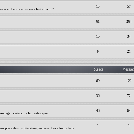
15
57
èves au beurre et un excellent chianti."
61
264
15
34
9
21
Sujets
Messag
60
122
36
72
46
64
ionnage, western, polar fantastique
1
1
leur place dans la littérature jeunesse. Des albums de la