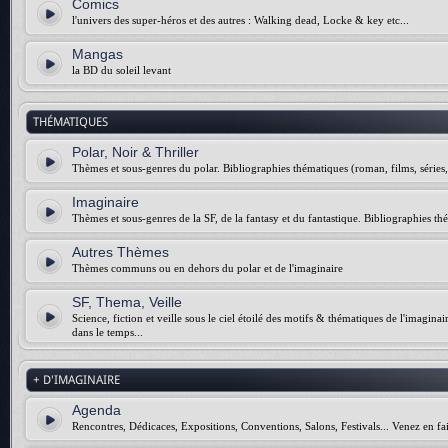
Comics
l'univers des super-héros et des autres : Walking dead, Locke & key etc...
Mangas
la BD du soleil levant
THÉMATIQUES
Polar, Noir & Thriller
Thèmes et sous-genres du polar. Bibliographies thématiques (roman, films, séries, 
Imaginaire
Thèmes et sous-genres de la SF, de la fantasy et du fantastique. Bibliographies thé
Autres Thèmes
Thèmes communs ou en dehors du polar et de l'imaginaire
SF, Thema, Veille
Science, fiction et veille sous le ciel étoilé des motifs & thématiques de l'imagina
dans le temps...
+ D'IMAGINAIRE
Agenda
Rencontres, Dédicaces, Expositions, Conventions, Salons, Festivals... Venez en fai