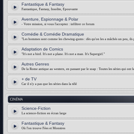
Fantastique & Fantasy
Fantastique, Fantasy, Insolite, Epouvante
Aventure, Espionnage & Polar
- Votre mission, si vous l'acceptez : infiltrer ce forum
Comédie & Comédie Dramatique
"Les hommes sont comme les chewing-gums : dès qu'on les a mâchés un peu, ils p
Adaptation de Comics
"It's not a bird. It's not a plane. It's not a man. It's Supergirl."
Autres Genres
De la Rome antique au western, en passant par le soap : Toutes les séries qui ont 
+ de TV
Car il n'y a pas que les séries dans la télé
CINÉMA
Science-Fiction
La science-fiction en écran large
Fantastique & Fantasy
Où l'on trouve Fées et Monstres