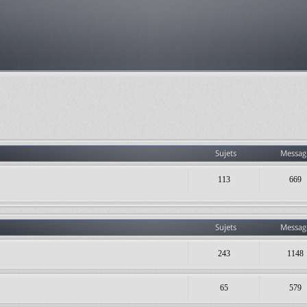
Sujets
Messag
113
669
Sujets
Messag
243
1148
65
579