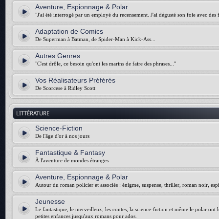
Aventure, Espionnage & Polar
"J'ai été interrogé par un employé du recensement. J'ai dégusté son foie avec des f
Adaptation de Comics
De Superman à Batman, de Spider-Man à Kick-Ass...
Autres Genres
"C'est drôle, ce besoin qu'ont les marins de faire des phrases..."
Vos Réalisateurs Préférés
De Scorcese à Ridley Scott
LITTÉRATURE
Science-Fiction
De l'âge d'or à nos jours
Fantastique & Fantasy
À l'aventure de mondes étranges
Aventure, Espionnage & Polar
Autour du roman policier et associés : énigme, suspense, thriller, roman noir, esp
Jeunesse
Le fantastique, le merveilleux, les contes, la science-fiction et même le polar ont 
petites enfances jusqu'aux romans pour ados.