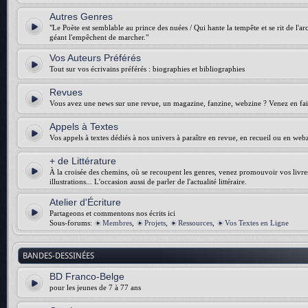
Autres Genres
"Le Poète est semblable au prince des nuées / Qui hante la tempête et se rit de l'arch
géant l'empêchent de marcher."
Vos Auteurs Préférés
Tout sur vos écrivains préférés : biographies et bibliographies
Revues
Vous avez une news sur une revue, un magazine, fanzine, webzine ? Venez en fair
Appels à Textes
Vos appels à textes dédiés à nos univers à paraître en revue, en recueil ou en web
+ de Littérature
À la croisée des chemins, où se recoupent les genres, venez promouvoir vos livres :
illustrations... L'occasion aussi de parler de l'actualité littéraire.
Atelier d'Écriture
Partageons et commentons nos écrits ici
Sous-forums:
Membres
,
Projets
,
Ressources
,
Vos Textes en Ligne
BANDES-DESSINÉES
BD Franco-Belge
pour les jeunes de 7 à 77 ans