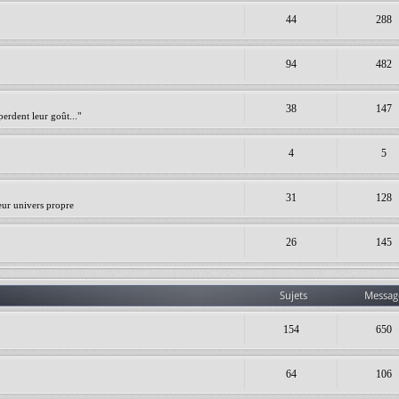
44
288
94
482
38
147
erdent leur goût..."
4
5
31
128
leur univers propre
26
145
Sujets
Messag
154
650
64
106