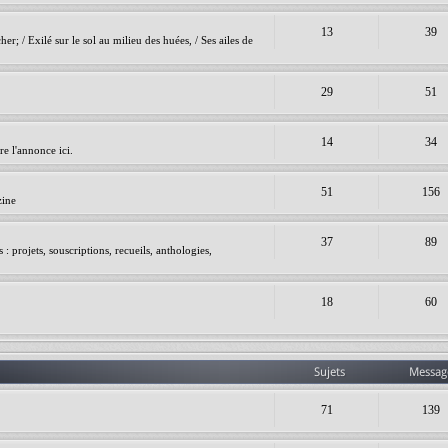
13
39
er; / Exilé sur le sol au milieu des huées, / Ses ailes de
29
51
14
34
e l'annonce ici.
51
156
zine
37
89
 projets, souscriptions, recueils, anthologies,
18
60
Sujets
Messag
71
139