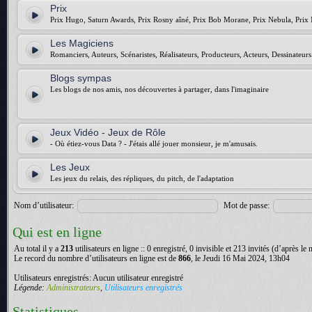
Prix
Prix Hugo, Saturn Awards, Prix Rosny aîné, Prix Bob Morane, Prix Nebula, Prix 
Les Magiciens
Romanciers, Auteurs, Scénaristes, Réalisateurs, Producteurs, Acteurs, Dessinateurs.
Blogs sympas
Les blogs de nos amis, nos découvertes à partager, dans l'imaginaire
Jeux Vidéo - Jeux de Rôle
- Où étiez-vous Data ? - J'étais allé jouer monsieur, je m'amusais.
Les Jeux
Les jeux du relais, des répliques, du pitch, de l'adaptation
Nom d’utilisateur:
Mot de passe:
Qui est en ligne
Au total il y a
213
utilisateurs en ligne :: 0 enregistré, 0 invisible et 213 invités (d’après le
Le record du nombre d’utilisateurs en ligne est de
866
, le Jeudi 16 Mai 2024, 13h04
Utilisateurs enregistrés: Aucun utilisateur enregistré
Légende:
Administrateurs
,
Utilisateurs enregistrés
Statistiques