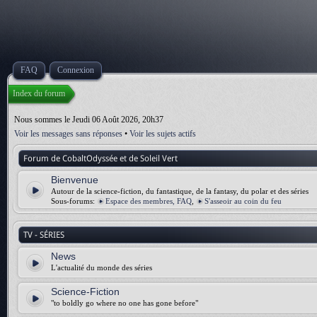
FAQ
Connexion
Index du forum
Nous sommes le Jeudi 06 Août 2026, 20h37
Voir les messages sans réponses
•
Voir les sujets actifs
Forum de CobaltOdyssée et de Soleil Vert
Bienvenue
Autour de la science-fiction, du fantastique, de la fantasy, du polar et des séries
Sous-forums:
Espace des membres, FAQ
,
S'asseoir au coin du feu
TV - SÉRIES
News
L'actualité du monde des séries
Science-Fiction
"to boldly go where no one has gone before"