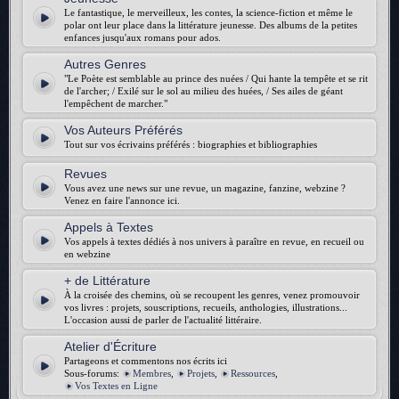
Le fantastique, le merveilleux, les contes, la science-fiction et même le
polar ont leur place dans la littérature jeunesse. Des albums de la petites
enfances jusqu'aux romans pour ados.
Autres Genres
"Le Poète est semblable au prince des nuées / Qui hante la tempête et se rit
de l'archer; / Exilé sur le sol au milieu des huées, / Ses ailes de géant
l'empêchent de marcher."
Vos Auteurs Préférés
Tout sur vos écrivains préférés : biographies et bibliographies
Revues
Vous avez une news sur une revue, un magazine, fanzine, webzine ?
Venez en faire l'annonce ici.
Appels à Textes
Vos appels à textes dédiés à nos univers à paraître en revue, en recueil ou
en webzine
+ de Littérature
À la croisée des chemins, où se recoupent les genres, venez promouvoir
vos livres : projets, souscriptions, recueils, anthologies, illustrations...
L'occasion aussi de parler de l'actualité littéraire.
Atelier d'Écriture
Partageons et commentons nos écrits ici
Sous-forums:
Membres
,
Projets
,
Ressources
,
Vos Textes en Ligne