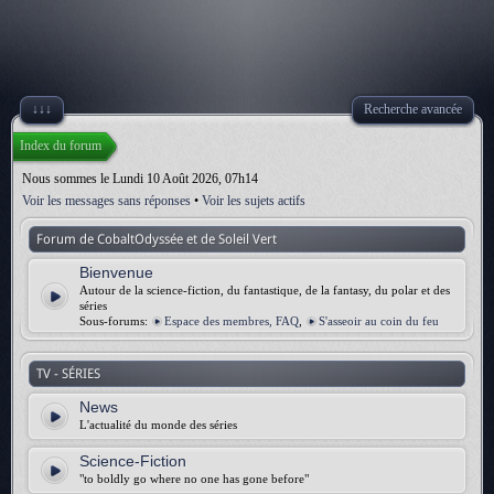
↓↓↓
Recherche avancée
Index du forum
Nous sommes le Lundi 10 Août 2026, 07h14
Voir les messages sans réponses
•
Voir les sujets actifs
Forum de CobaltOdyssée et de Soleil Vert
Bienvenue
Autour de la science-fiction, du fantastique, de la fantasy, du polar et des
séries
Sous-forums:
Espace des membres, FAQ
,
S'asseoir au coin du feu
TV - SÉRIES
News
L'actualité du monde des séries
Science-Fiction
"to boldly go where no one has gone before"