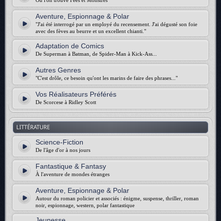
Où l'on trouve Fées et Monstres
Aventure, Espionnage & Polar
"J'ai été interrogé par un employé du recensement. J'ai dégusté son foie
avec des fèves au beurre et un excellent chianti."
Adaptation de Comics
De Superman à Batman, de Spider-Man à Kick-Ass...
Autres Genres
"C'est drôle, ce besoin qu'ont les marins de faire des phrases..."
Vos Réalisateurs Préférés
De Scorcese à Ridley Scott
LITTÉRATURE
Science-Fiction
De l'âge d'or à nos jours
Fantastique & Fantasy
À l'aventure de mondes étranges
Aventure, Espionnage & Polar
Autour du roman policier et associés : énigme, suspense, thriller, roman
noir, espionnage, western, polar fantastique
Jeunesse