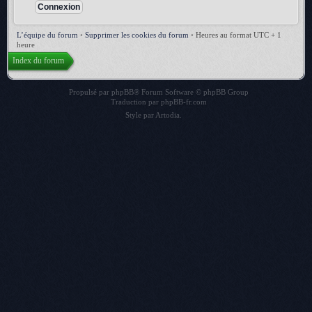
L’équipe du forum
•
Supprimer les cookies du forum
•
Heures au format UTC + 1
heure
Index du forum
Propulsé par
phpBB
® Forum Software © phpBB Group
Traduction par
phpBB-fr.com
Style par
Artodia
.