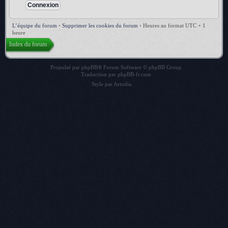
L’équipe du forum
•
Supprimer les cookies du forum
•
Heures au format UTC + 1
heure
Index du forum
Propulsé par
phpBB
® Forum Software © phpBB Group
Traduction par
phpBB-fr.com
Style par
Artodia
.