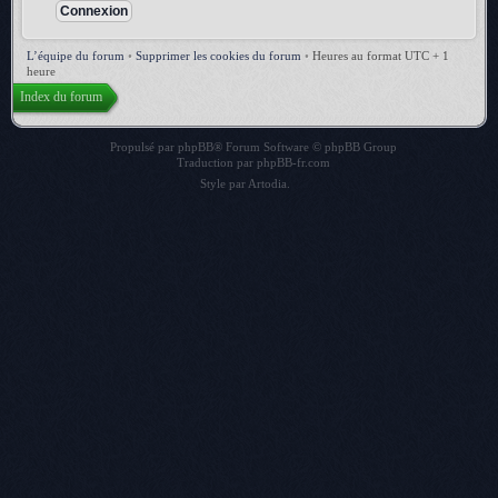
L’équipe du forum
•
Supprimer les cookies du forum
•
Heures au format UTC + 1
heure
Index du forum
Propulsé par
phpBB
® Forum Software © phpBB Group
Traduction par
phpBB-fr.com
Style par
Artodia
.