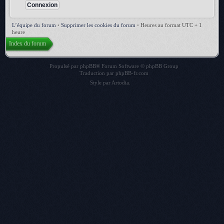
L’équipe du forum
•
Supprimer les cookies du forum
•
Heures au format UTC + 1
heure
Index du forum
Propulsé par
phpBB
® Forum Software © phpBB Group
Traduction par
phpBB-fr.com
Style par
Artodia
.