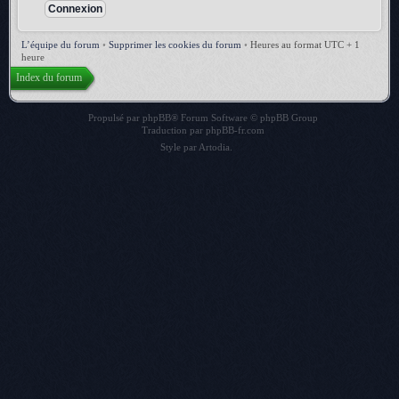
L’équipe du forum
•
Supprimer les cookies du forum
•
Heures au format UTC + 1
heure
Index du forum
Propulsé par
phpBB
® Forum Software © phpBB Group
Traduction par
phpBB-fr.com
Style par
Artodia
.