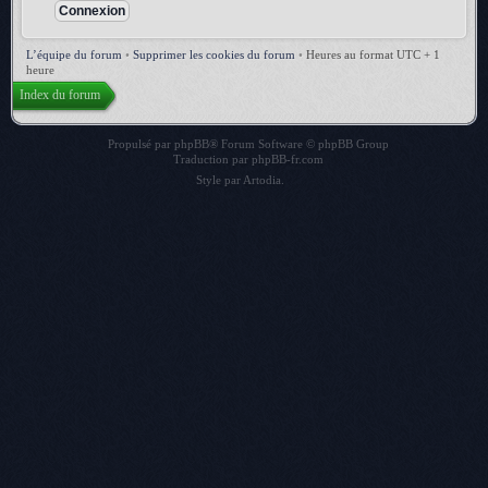
L’équipe du forum
•
Supprimer les cookies du forum
•
Heures au format UTC + 1
heure
Index du forum
Propulsé par
phpBB
® Forum Software © phpBB Group
Traduction par
phpBB-fr.com
Style par
Artodia
.