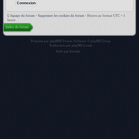
L’équipe du forum
•
Supprimer les cookies du forum
•
Heures au format UTC + 1
heure
Index du forum
Propulsé par
phpBB
® Forum Software © phpBB Group
Traduction par
phpBB-fr.com
Style par
Artodia
.