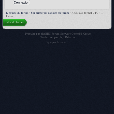
L’équipe du forum
•
Supprimer les cookies du forum
•
Heures au format UTC + 1
heure
Index du forum
Propulsé par
phpBB
® Forum Software © phpBB Group
Traduction par
phpBB-fr.com
Style par
Artodia
.