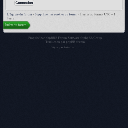
L’équipe du forum
•
Supprimer les cookies du forum
•
Heures au format UTC + 1
heure
Index du forum
Propulsé par
phpBB
® Forum Software © phpBB Group
Traduction par
phpBB-fr.com
Style par
Artodia
.