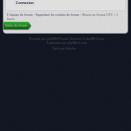
L’équipe du forum
•
Supprimer les cookies du forum
•
Heures au format UTC + 1
heure
Index du forum
Propulsé par
phpBB
® Forum Software © phpBB Group
Traduction par
phpBB-fr.com
Style par
Artodia
.