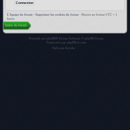
L’équipe du forum
•
Supprimer les cookies du forum
•
Heures au format UTC + 1
heure
Index du forum
Propulsé par
phpBB
® Forum Software © phpBB Group
Traduction par
phpBB-fr.com
Style par
Artodia
.