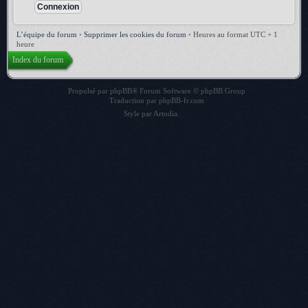
L’équipe du forum
•
Supprimer les cookies du forum
•
Heures au format UTC + 1
heure
Index du forum
Propulsé par
phpBB
® Forum Software © phpBB Group
Traduction par
phpBB-fr.com
Style par
Artodia
.